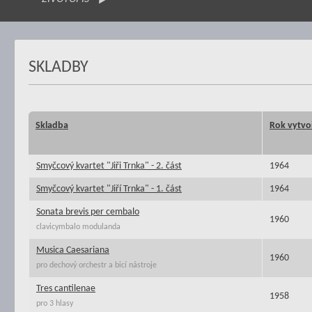
SKLADBY
Skladba
Rok vytvo
Smyčcový kvartet "Jiři Trnka" - 2. část
1964
Smyčcový kvartet "Jiří Trnka" - 1. část
1964
Sonata brevis per cembalo
1960
clavicymbalo modulanda
Musica Caesariana
1960
pro dechový orchestr a bicí nástroje
Tres cantilenae
1958
pro 3 hlasy