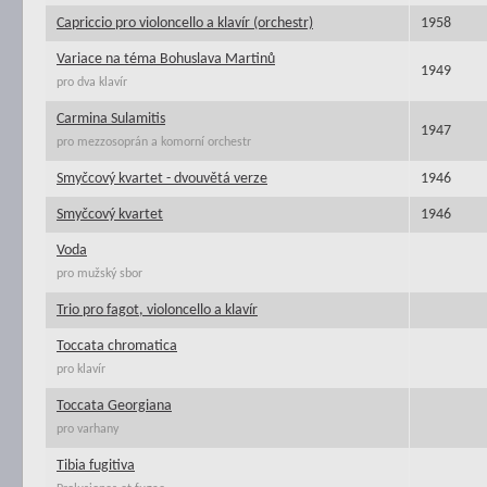
Capriccio pro violoncello a klavír (orchestr)
1958
Variace na téma Bohuslava Martinů
1949
pro dva klavír
Carmina Sulamitis
1947
pro mezzosoprán a komorní orchestr
Smyčcový kvartet - dvouvětá verze
1946
Smyčcový kvartet
1946
Voda
pro mužský sbor
Trio pro fagot, violoncello a klavír
Toccata chromatica
pro klavír
Toccata Georgiana
pro varhany
Tibia fugitiva