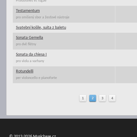
Prolusiones et fugae
Testamentum
pro smíšený sbor a žesťové nástroje
Svatební košile, suita z baletu
Sonata Gemella
pro dvě flétny
Sonata da chiesa I
pro violu a varhany
Rotundelli
per violoncello e pianoforte
1
2
3
4
© 2012-2026 Musicbase.cz