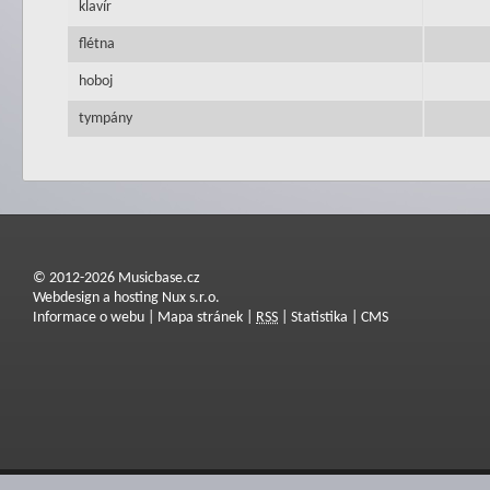
klavír
flétna
hoboj
tympány
© 2012-2026 Musicbase.cz
Webdesign a hosting Nux s.r.o.
Informace o webu
|
Mapa stránek
|
RSS
|
Statistika
|
CMS