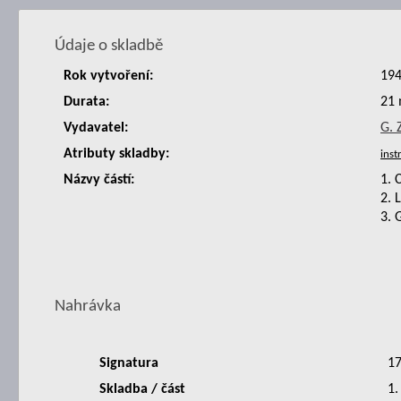
Údaje o skladbě
Rok vytvoření:
19
Durata:
21 
Vydavatel:
G. 
Atributy skladby:
Názvy částí:
1. 
2. 
3. 
Nahrávka
Signatura
1
Skladba / část
1.