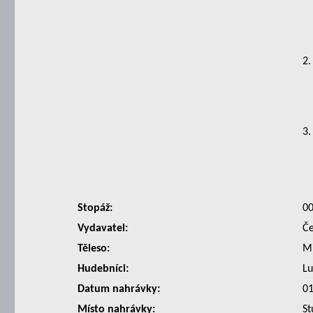
2.
3.
Stopáž:
0
Vydavatel:
Če
Těleso:
Mi
Hudebníci:
Lu
Datum nahrávky:
01
Místo nahrávky:
St