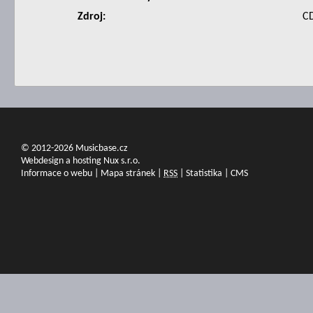
Zdroj:
C
© 2012-2026 Musicbase.cz
Webdesign a hosting Nux s.r.o.
Informace o webu
|
Mapa stránek
|
RSS
|
Statistika
|
CMS