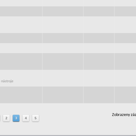
é nástroje
Zobrazeny záz
2
3
4
5