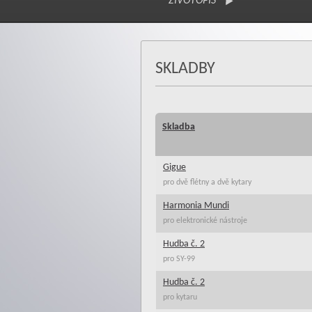
ŽIVOTOPIS
SKLADBY
Skladba
Gigue
pro dvě flétny a dvě kytary
Harmonia Mundi
pro elektronické nástroje
Hudba č. 2
pro SY-99
Hudba č. 2
pro kytaru