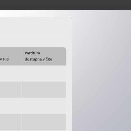
Partitura
v HIS
dostupná v ČRo