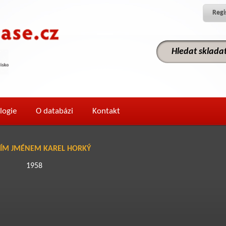
Regi
logie
O databázi
Kontakt
ÍM JMÉNEM KAREL HORKÝ
1958