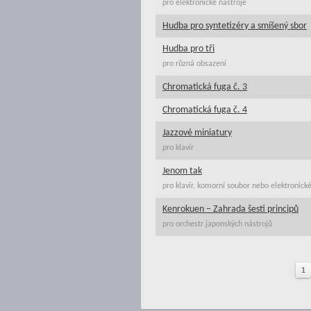
pro elektronické nástroje
Hudba pro syntetizéry a smíšený sbor
Hudba pro tři
pro různá obsazení
Chromatická fuga č. 3
Chromatická fuga č. 4
Jazzové miniatury
pro klavír
Jenom tak
pro klavír, komorní soubor nebo elektronick
Kenrokuen – Zahrada šesti principů
pro orchestr japonských nástrojů
1