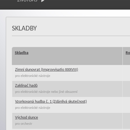
ŽIVOTOPIS
SKLADBY
Skladba
Ro
Zimní slunovrat (Improvvisatio XXXVIII)
pro elektronické nástroje
Zaklínač hadů
pro elektronické nástroje nebo jiné obsazení
Vzorkovaná hudba č. 1 (Zdánlivá skutečnost)
pro elektronické nástroje
Východ slunce
pro orchestr