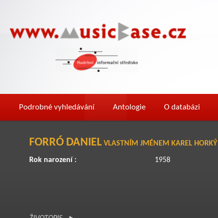
Podrobné vyhledávání
Antologie
O databázi
FORRÓ DANIEL
VLASTNÍM JMÉNEM KAREL HORKÝ
Rok narození :
1958