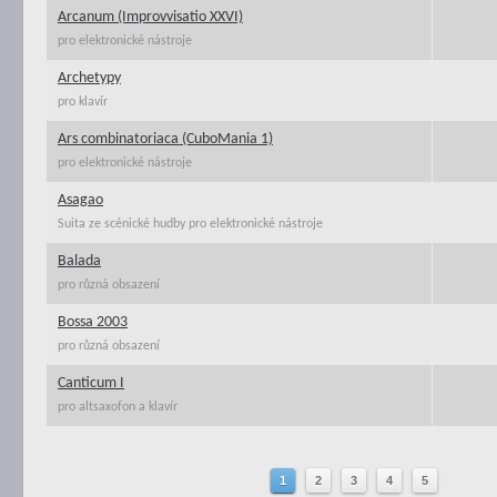
Arcanum (Improvvisatio XXVI)
pro elektronické nástroje
Archetypy
pro klavír
Ars combinatoriaca (CuboMania 1)
pro elektronické nástroje
Asagao
Suita ze scénické hudby pro elektronické nástroje
Balada
pro různá obsazení
Bossa 2003
pro různá obsazení
Canticum I
pro altsaxofon a klavír
1
2
3
4
5