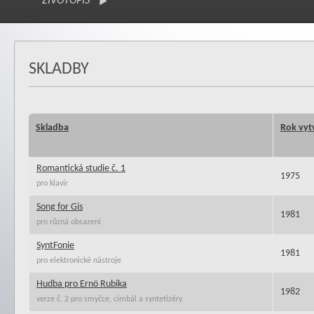
ŽIVOTOPIS
SKLADBY
Skladba
Rok vyt
Romantická studie č. 1
1975
pro klavír
Song for Gis
1981
pro různá obsazení
SyntFonie
1981
pro elektronické nástroje
Hudba pro Ernö Rubika
1982
verze č. 2 pro smyčce, cimbál a syntetizéry