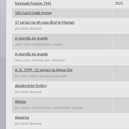
Nagasaki Passion 1945
2025
100 tvarů české hymny
17 variací na Ah vous dirai-je Maman
pro různá obsazení
A vearoliu ga wuedo
verze 1 pro smíšený sbor a capella
A vearoliu ga wuedo
verze 2 pro smíšený sbor s klavírem
A. D. 1999 - 11 variací na Agnus Dei
pro sbor a různá nástrojová obsazení
Akademické fanfáry
pro různá obsazení
Aleluia
pro soprán, smíšený sbor a elektronické nástroje
Aquarius
pro různá obsazení