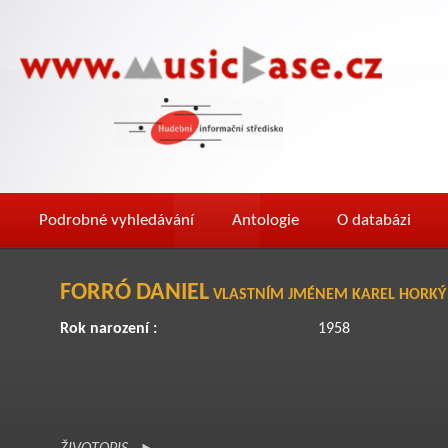
Podrobné vyhledávání
Antologie
O databázi
FORRÓ DANIEL
VLASTNÍM JMÉNEM KAREL HORKÝ
Rok narození :
1958