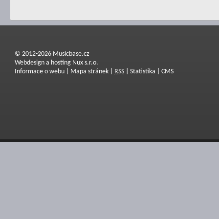
© 2012-2026 Musicbase.cz
Webdesign a hosting Nux s.r.o.
Informace o webu
|
Mapa stránek
|
RSS
|
Statistika
|
CMS