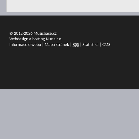
© 2012-2026 Musicbase.cz
Webdesign a hosting Nux s.r.o.
Informace o webu
|
Mapa stránek
|
RSS
|
Statistika
|
CMS