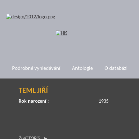
Podrobné vyhledávání
Antologie
O databázi
TEML JIŘÍ
Rok narození :
1935
ŽIVOTOPIS