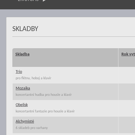
SKLADBY
Skladba
Rok vyt
Trio
pro flétnu, hoboj a klavír
Mozaika
koncertantní hudba pro housle a klavír
Obelisk
koncertantní fantazie pro housle a klavír
Alchymisté
6 skladeb pro varhany