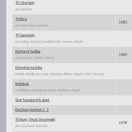
Tři ritornely
pro varhany
Trittico
1983
pro lesní roh a varhany
Tři bagately
pro hoboj, klarinet (basklarinet), housle a klavír
Komorní hudba
1989
pro klarinet (hoboj) a klavír
Dřevěná muzika
krátké skladby pro sopr. zobcovou flétnu, housle a bicí nástroje
Kolokvia
5 krátkých skladeb pro hoboj, klarinet a fagot
Šest houslových duet
Dechový kvintet č. 2
Tři kusy, Vivat Stravinskij
1978
pro smyčcové kvarteto