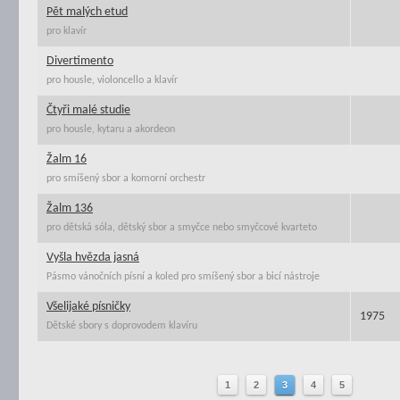
Pět malých etud
pro klavír
Divertimento
pro housle, violoncello a klavír
Čtyři malé studie
pro housle, kytaru a akordeon
Žalm 16
pro smíšený sbor a komorní orchestr
Žalm 136
pro dětská sóla, dětský sbor a smyčce nebo smyčcové kvarteto
Vyšla hvězda jasná
Pásmo vánočních písní a koled pro smíšený sbor a bicí nástroje
Všelijaké písničky
1975
Dětské sbory s doprovodem klavíru
1
2
3
4
5