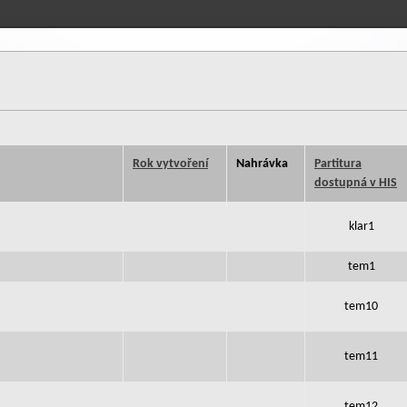
Rok vytvoření
Nahrávka
Partitura
dostupná v HIS
klar1
tem1
tem10
tem11
tem12