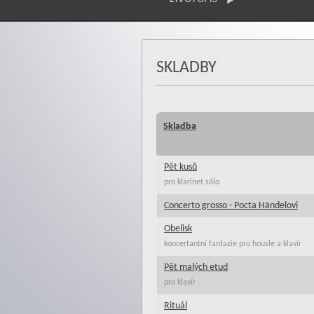
SKLADBY
Skladba
Pět kusů
pro klarinet sólo
Concerto grosso - Pocta Händelovi
Obelisk
koncertantní fantazie pro housle a klavír
Pět malých etud
pro klavír
Rituál