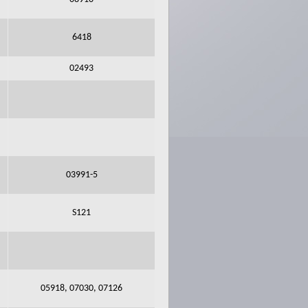
6418
02493
03991-5
S121
05918, 07030, 07126