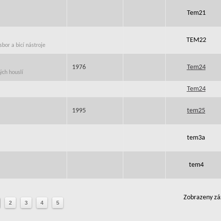
Tem21
TEM22
bor a bicí nástroje
1976
Tem24
ých houslí
Tem24
1995
tem25
tem3a
tem4
Zobrazeny zá
2
3
4
5