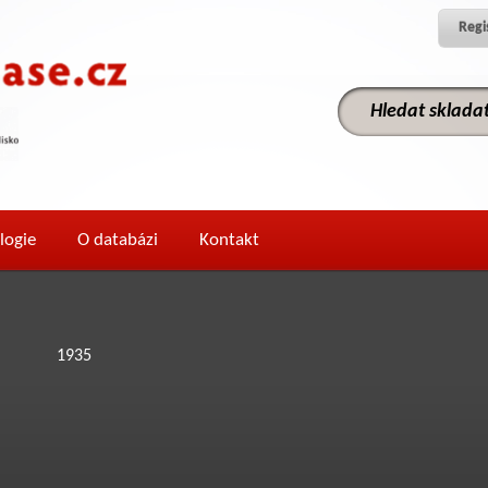
Regi
logie
O databázi
Kontakt
1935