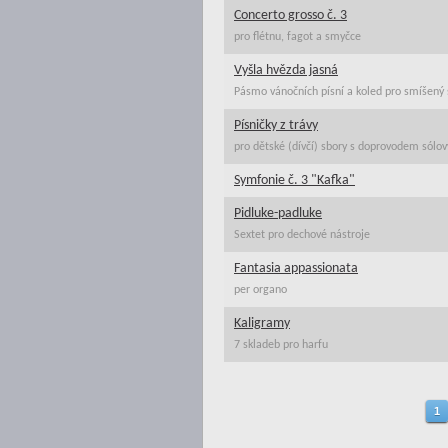
Concerto grosso č. 3
pro flétnu, fagot a smyčce
Vyšla hvězda jasná
Pásmo vánočních písní a koled pro smíšený s
Písničky z trávy
pro dětské (dívčí) sbory s doprovodem sólov
Symfonie č. 3 "Kafka"
Pidluke-padluke
Sextet pro dechové nástroje
Fantasia appassionata
per organo
Kaligramy
7 skladeb pro harfu
1