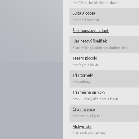
pro flétnu, basklarinet a klavír
Suita giocosa
pro malý orchestr
Šest houslových duet
Klarinetový špalíček
6 snadných skladeb pro klarinet. duo
Teatro piccolo
pro fagot a klavír
Tři ritornely
pro varhany
Tři směšné písničky
pro 2-3 hlasý dět. sbor a klavír
Čtyři invence
pro housle a kytaru
Alchymisté
6 skladeb pro varhany