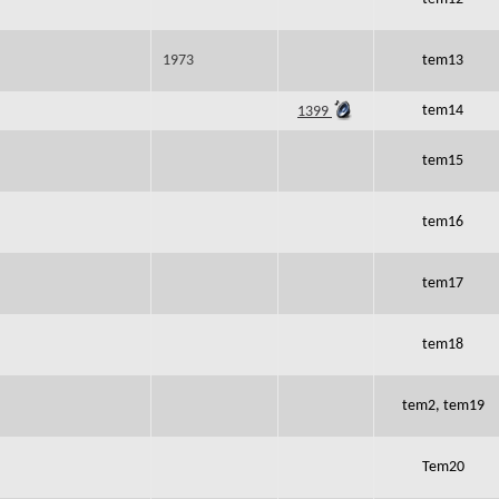
1973
tem13
tem14
1399
tem15
tem16
tem17
tem18
tem2, tem19
Tem20