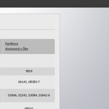
Partitura
dostupná v ČRo
9859
06145, 08383-7
01846, 02242, 03084, 03642-6
08910