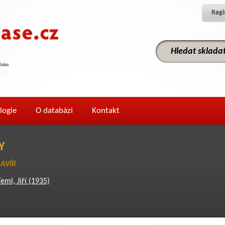
Regi
logie
O databázi
Kontakt
Y
LAVÍR
eml, Jiří (1935)