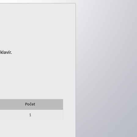
klavír.
Počet
1