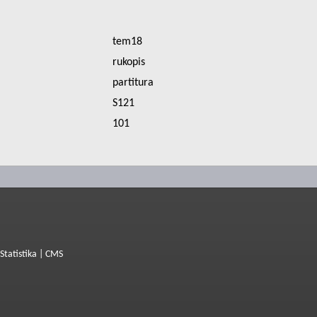
tem18
rukopis
partitura
S121
101
Statistika
|
CMS