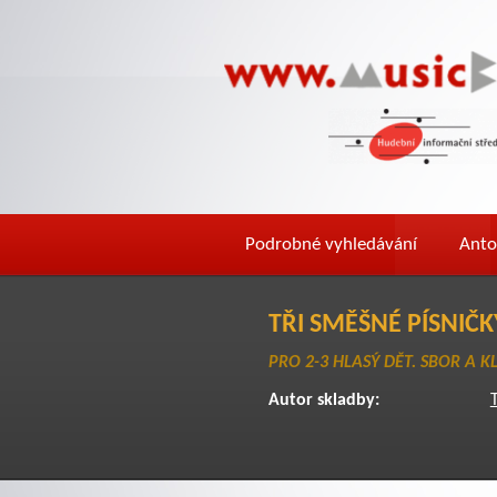
Podrobné vyhledávání
Anto
TŘI SMĚŠNÉ PÍSNIČK
PRO 2-3 HLASÝ DĚT. SBOR A K
Autor skladby:
T