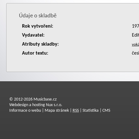
Údaje o skladbě
Rok vytvoření:
19
Vydavatel:
Edi
Atributy skladby:
Autor textu:
čes
© 2012-2026 Musicbase.cz
Webdesign a hosting Nux s.r.o.
Informace o webu
|
Mapa stránek
|
RSS
|
Statistika
|
CMS