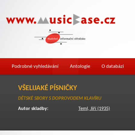
Podrobné vyhledávání
Antologie
O databázi
VŠELIJAKÉ PÍSNIČKY
DĚTSKÉ SBORY S DOPROVODEM KLAVÍRU
Autor skladby:
Teml, Jiří (1935)