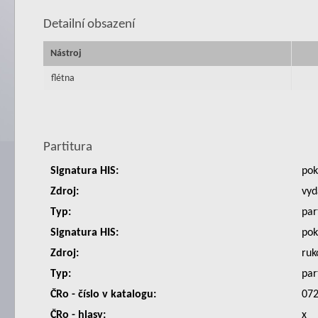
Detailní obsazení
Nástroj
flétna
Partitura
Signatura HIS:
po
Zdroj:
vyd
Typ:
par
Signatura HIS:
po
Zdroj:
ruk
Typ:
par
ČRo - číslo v katalogu:
07
ČRo - hlasy:
x