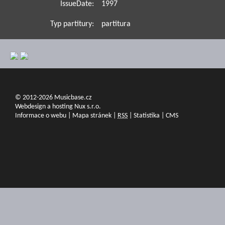
IssueDate:
1997
Typ partitury:
partitura
© 2012-2026 Musicbase.cz
Webdesign a hosting Nux s.r.o.
Informace o webu
|
Mapa stránek
|
RSS
|
Statistika
|
CMS