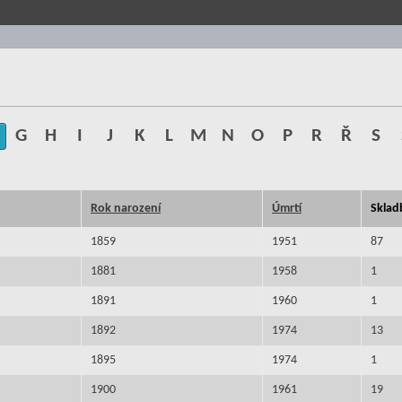
G
H
I
J
K
L
M
N
O
P
R
Ř
S
Rok narození
Úmrtí
Sklad
1859
1951
87
1881
1958
1
1891
1960
1
1892
1974
13
1895
1974
1
1900
1961
19