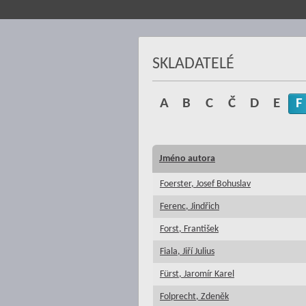
SKLADATELÉ
A
B
C
Č
D
E
F
Jméno autora
Foerster, Josef Bohuslav
Ferenc, Jindřich
Forst, František
Fiala, Jiří Julius
Fürst, Jaromír Karel
Folprecht, Zdeněk