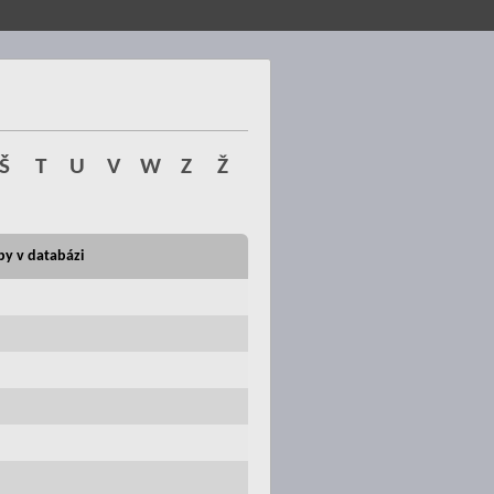
Š
T
U
V
W
Z
Ž
by v databázi