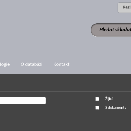
Regi
logie
O databázi
Kontakt
Žijící
S dokumenty