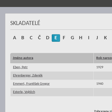
SKLADATELÉ
A
B
C
Č
D
E
F
G
H
I
J
K
Jméno autora
Rok naroz
Eben, Petr
1929
Ehrenberger, Zdeněk
Emmert, František Gregor
1940
Esterle, Vojtěch
Zobrazeny zá