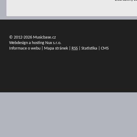
© 2012-2026 Musicbase.cz
Webdesign a hosting Nux s.r.o.
Informace o webu
|
Mapa stránek
|
RSS
|
Statistika
|
CMS