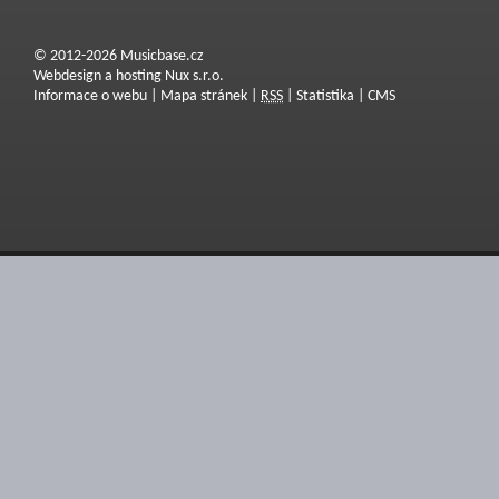
© 2012-2026 Musicbase.cz
Webdesign a hosting Nux s.r.o.
Informace o webu
|
Mapa stránek
|
RSS
|
Statistika
|
CMS