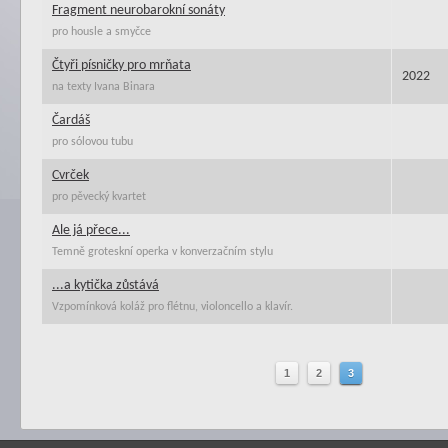
Fragment neurobarokní sonáty
pro housle a smyčce
Čtyři písničky pro mrňata
2022
na texty Ivana Binara
Čardáš
pro sólovou tubu
Cvrček
pro pěvecký kvartet
Ale já přece...
Temně groteskní operka v konverzačním stylu
...a kytička zůstává
Vzpomínková koláž pro flétnu, violoncello a klavír.
1
2
3