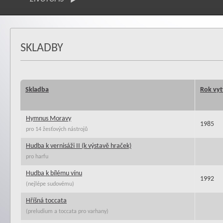
SKLADBY
Skladba
Rok vyt
Hymnus Moravy
1985
pro 14 žesťových nástrojů
Hudba k vernisáži II (k výstavě hraček)
pro harfu
Hudba k bílému vínu
1992
(nejlépe sudovému)
Hříšná toccata
(preludium a toccata pro varhany)