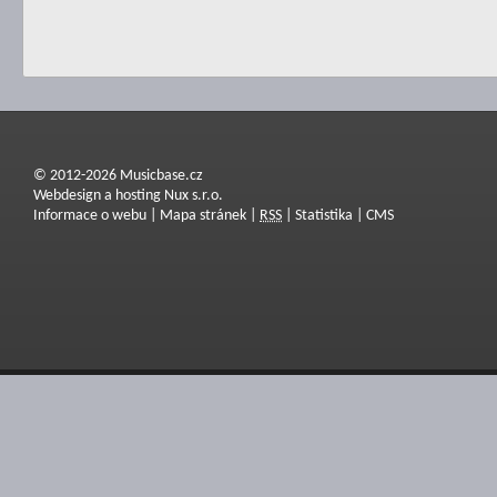
© 2012-2026 Musicbase.cz
Webdesign a hosting Nux s.r.o.
Informace o webu
|
Mapa stránek
|
RSS
|
Statistika
|
CMS