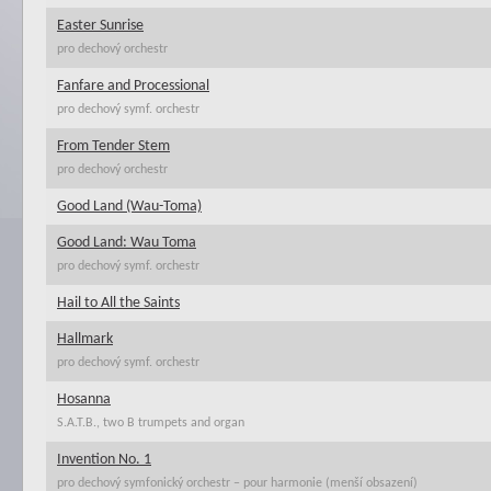
Easter Sunrise
pro dechový orchestr
Fanfare and Processional
pro dechový symf. orchestr
From Tender Stem
pro dechový orchestr
Good Land (Wau-Toma)
Good Land: Wau Toma
pro dechový symf. orchestr
Hail to All the Saints
Hallmark
pro dechový symf. orchestr
Hosanna
S.A.T.B., two B trumpets and organ
Invention No. 1
pro dechový symfonický orchestr – pour harmonie (menší obsazení)