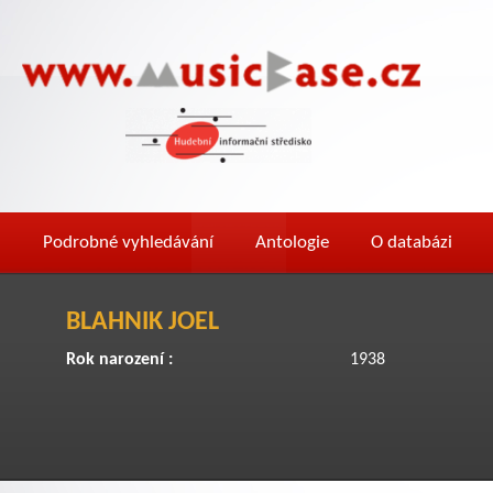
Podrobné vyhledávání
Antologie
O databázi
BLAHNIK JOEL
Rok narození :
1938