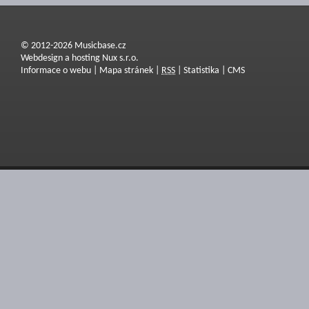
© 2012-2026 Musicbase.cz
Webdesign a hosting Nux s.r.o.
Informace o webu
|
Mapa stránek
|
RSS
|
Statistika
|
CMS