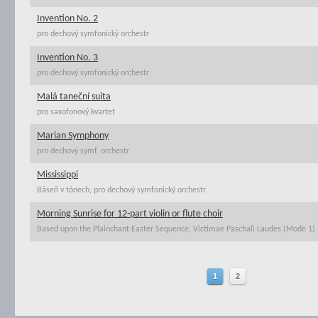
Invention No. 2
pro dechový symfonický orchestr
Invention No. 3
pro dechový symfonický orchestr
Malá taneční suita
pro saxofonový kvartet
Marian Symphony
pro dechový symf. orchestr
Mississippi
Báseň v tónech, pro dechový symfonický orchestr
Morning Sunrise for 12-part violin or flute choir
Based upon the Plainchant Easter Sequence, Victimae Paschali Laudes (Mode 1)
1
2