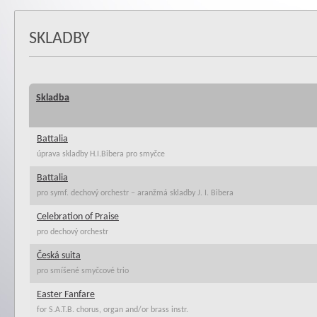
SKLADBY
Skladba
Battalia
úprava skladby H.I.Bibera pro smyčce
Battalia
pro symf. dechový orchestr – aranžmá skladby J. I. Bibera
Celebration of Praise
pro dechový orchestr
Česká suita
pro smíšené smyčcové trio
Easter Fanfare
for S.A.T.B. chorus, organ and/or brass instr.