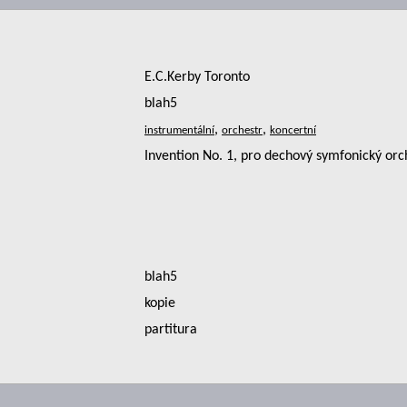
E.C.Kerby Toronto
blah5
,
,
Invention No. 1, pro dechový symfonický orch
blah5
kopie
partitura