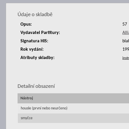
Údaje o skladbě
Opus:
57
Vydavatel Partitury:
All
Signatura HIS:
bla
Rok vydání:
19
Atributy skladby:
Detailní obsazení
Nástroj
housle (první nebo neurčeno)
smyčce