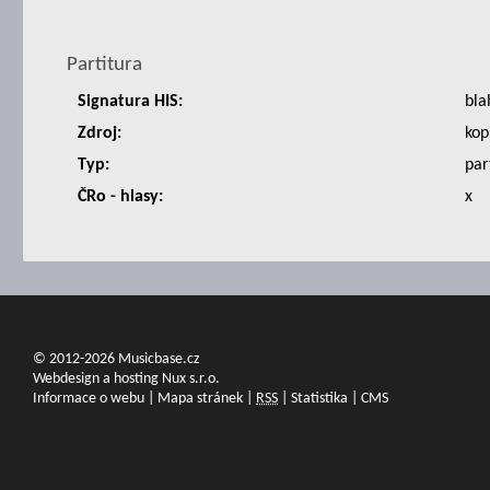
Partitura
Signatura HIS:
bla
Zdroj:
kop
Typ:
par
ČRo - hlasy:
x
© 2012-2026 Musicbase.cz
Webdesign a hosting Nux s.r.o.
Informace o webu
|
Mapa stránek
|
RSS
|
Statistika
|
CMS