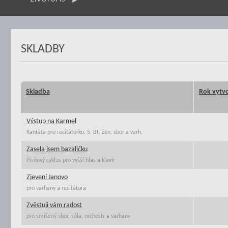
SKLADBY
Skladba
Rok vytv
Výstup na Karmel
Kantáta pro recitátorku, S, Bt, žen. sbor a varh.
Zasela jsem bazaličku
Písňový cyklus pro vyšší hlas a klavír
Zjevení Janovo
pro varhany a recitátora
Zvěstuji vám radost
pro smíšený sbor, sóla, orchestr a varhany