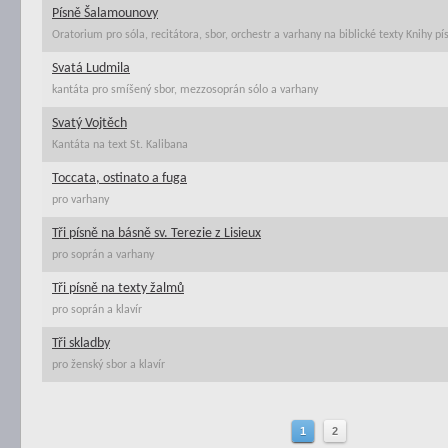
Písně Šalamounovy
Oratorium pro sóla, recitátora, sbor, orchestr a varhany na biblické texty Knihy pí
Svatá Ludmila
kantáta pro smíšený sbor, mezzosoprán sólo a varhany
Svatý Vojtěch
Kantáta na text St. Kalibana
Toccata, ostinato a fuga
pro varhany
Tři písně na básně sv. Terezie z Lisieux
pro soprán a varhany
Tři písně na texty žalmů
pro soprán a klavír
Tři skladby
pro ženský sbor a klavír
1
2