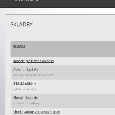
SKLADBY
Skladba
Koncert pro klavír a orchestr
Adventní kantáta
pro sbor, soprán,tenor a varhany
Biblické příběhy
Cyklus pro varhany
Chorální fantazie
pro trubku a varhany
Chori quattuor verba psalmorum