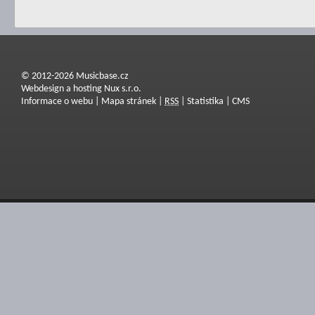
© 2012-2026 Musicbase.cz
Webdesign a hosting Nux s.r.o.
Informace o webu
|
Mapa stránek
|
RSS
|
Statistika
|
CMS