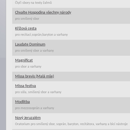
Čtyři sbory na texty žalmů
Chvalte Hospodina všechny národy
pro smíšený sbor
Křížová cesta
pro recitaci,soprán,baryton a varhany
Laudate Dominum
pro smíšený sbor a varhany
Magnificat
pro sbor a varhany
Missa brevis (Malá mše)
Missa festiva
pro sóla, smíšený sbor a varhany
Modlitba
pro mezzosoprán a varhany
Nový Jeruzalém
Oratorium pro smíšený sbor, soprán, baryton, recitátora, varhany a bicí nástroje