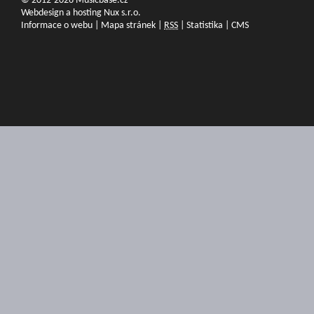
© 2012-2026 Musicbase.cz
Webdesign a hosting Nux s.r.o.
Informace o webu
|
Mapa stránek
|
RSS
|
Statistika
|
CMS