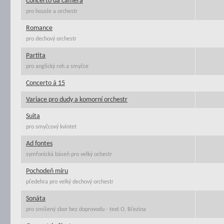
Concerto da camera
pro housle a orchestr
Romance
pro dechový orchestr
Partita
pro anglický roh a smyčce
Concerto á 15
Variace pro dudy a komorní orchestr
Suita
pro smyčcový kvintet
Ad fontes
symfonická báseň pro velký ochestr
Pochodeň míru
předehra pro velký dechový orchestr
Sonáta
pro smíšený sbor bez doprovodu - text O. Březina