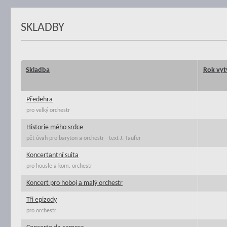
SKLADBY
Skladba
Rok vyt
Předehra
pro velký orchestr
Historie mého srdce
pět úvah pro baryton a orchestr - text J. Taufer
Koncertantní suita
pro housle a kom. orchestr
Koncert pro hoboj a malý orchestr
Tři epizody
pro orchestr