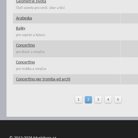
Geometrie života
Čtyři sonety pro smíš. sbor a bící
Arabeska
Bajky
pro soprán a kytaru
Concertino
pro klavír a smyčce
Concertino
pro trubku a smyčce
Concertino per tromba ed archi
1
2
3
4
5