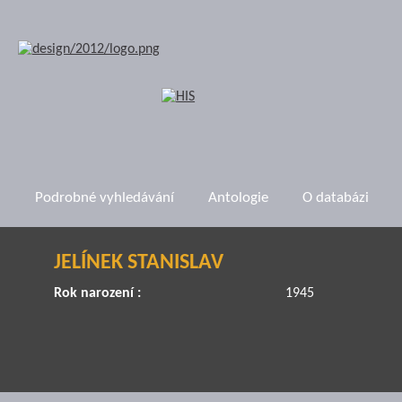
Podrobné vyhledávání
Antologie
O databázi
JELÍNEK STANISLAV
Rok narození :
1945