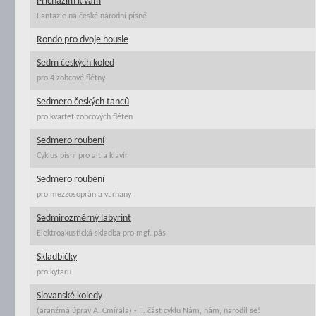
Přicházím k vám
Fantazie na české národní písně
Rondo pro dvoje housle
Sedm českých koled
pro 4 zobcové flétny
Sedmero českých tanců
pro kvartet zobcových fléten
Sedmero roubení
Cyklus písní pro alt a klavír
Sedmero roubení
pro mezzosoprán a varhany
Sedmirozměrný labyrint
Elektroakustická skladba pro mgf. pás
Skladbičky
pro kytaru
Slovanské koledy
(aranžmá úprav A. Cmírala) - II. část cyklu Nám, nám, narodil se!