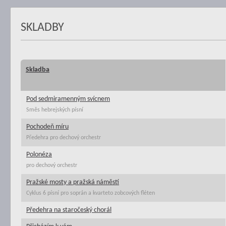
SKLADBY
Skladba
Pod sedmiramenným svícnem
Směs hebrejských písní
Pochodeň míru
Předehra pro dechový orchestr
Polonéza
pro dechový orchestr
Pražské mosty a pražská náměstí
Cyklus 6 písní pro soprán a kvarteto zobcových fléten
Předehra na staročeský chorál