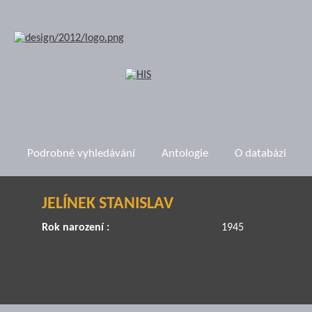
Podrobné vyhledávání
Antologie
O databázi
JELÍNEK STANISLAV
Rok narození :
1945