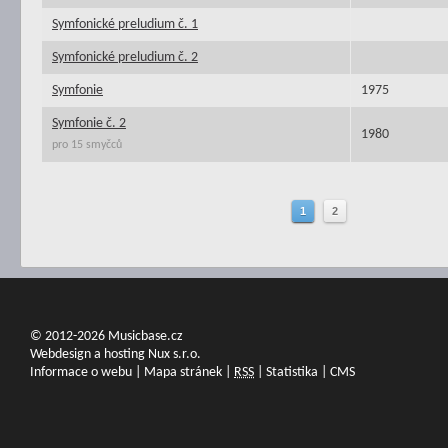
Symfonické preludium č. 1
Symfonické preludium č. 2
Symfonie
1975
Symfonie č. 2
1980
pro 15 smyčců
1
2
© 2012-2026 Musicbase.cz
Webdesign a hosting Nux s.r.o.
Informace o webu
|
Mapa stránek
|
RSS
|
Statistika
|
CMS