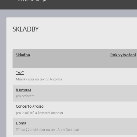
SKLADBY
Skladba
Rok vytvoření
"Až"
Mužský sbor na text V. Nezvala
6 invencí
pro orchestr
Concerto grosso
pro 9 sólistů a komorní orchestr
Doma
Tříhlasý ženský sbor na text Anny Dopitové