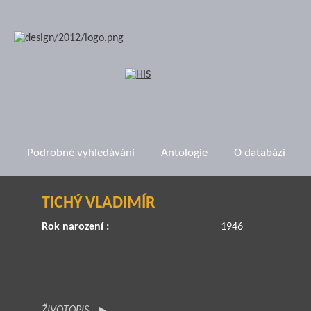
Podrobné vyhledávání
Antologie
O databázi
TICHÝ VLADIMÍR
Rok narození :
1946
ŽIVOTOPIS