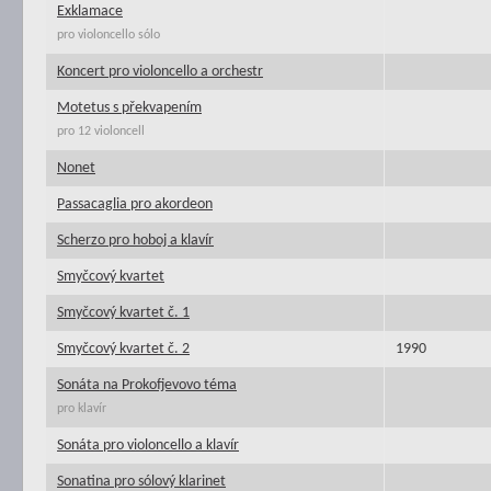
Exklamace
pro violoncello sólo
Koncert pro violoncello a orchestr
Motetus s překvapením
pro 12 violoncell
Nonet
Passacaglia pro akordeon
Scherzo pro hoboj a klavír
Smyčcový kvartet
Smyčcový kvartet č. 1
Smyčcový kvartet č. 2
1990
Sonáta na Prokofjevovo téma
pro klavír
Sonáta pro violoncello a klavír
Sonatina pro sólový klarinet