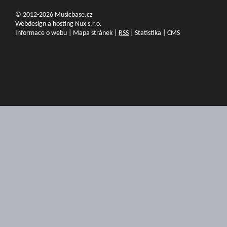
© 2012-2026 Musicbase.cz
Webdesign a hosting Nux s.r.o.
Informace o webu
|
Mapa stránek
|
RSS
|
Statistika
|
CMS