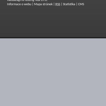
Webdesign a hosting Nux s.r.o.
Informace o webu
|
Mapa stránek
|
RSS
|
Statistika
|
CMS