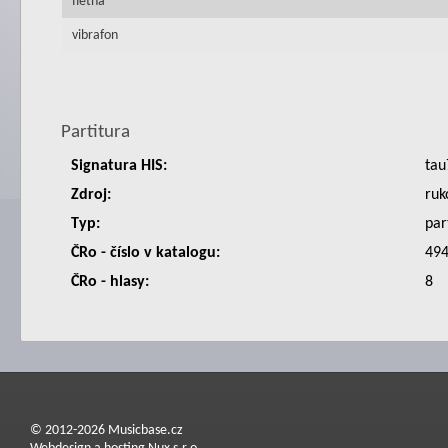
flétna
vibrafon
Partitura
Signatura HIS:
tau
Zdroj:
ruk
Typ:
par
ČRo - číslo v katalogu:
49
ČRo - hlasy:
8
© 2012-2026 Musicbase.cz