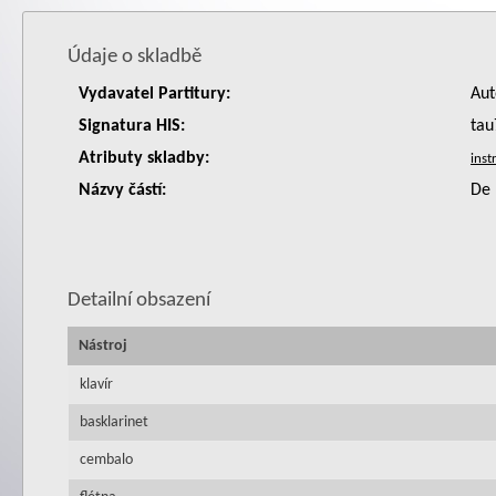
Údaje o skladbě
Vydavatel Partitury:
Aut
Signatura HIS:
tau
Atributy skladby:
Názvy částí:
De 
Detailní obsazení
Nástroj
klavír
basklarinet
cembalo