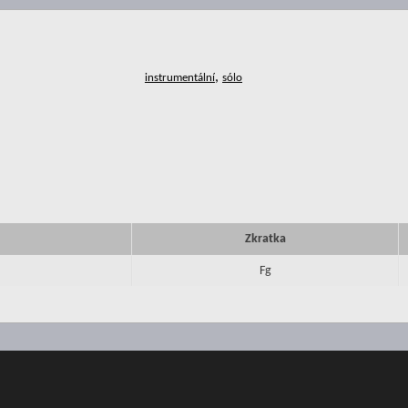
,
Zkratka
Fg