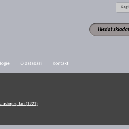
Regi
logie
O databázi
Kontakt
Tausinger, Jan (1921)