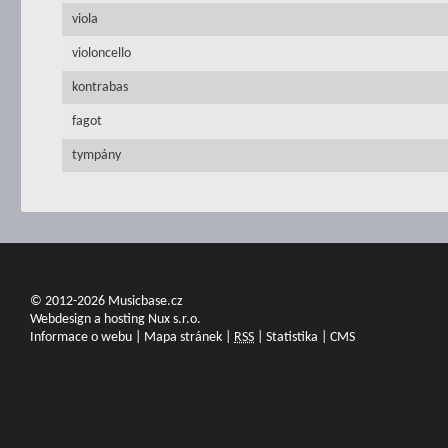
viola
violoncello
kontrabas
fagot
tympány
© 2012-2026 Musicbase.cz
Webdesign a hosting Nux s.r.o.
Informace o webu
|
Mapa stránek
|
RSS
|
Statistika
|
CMS