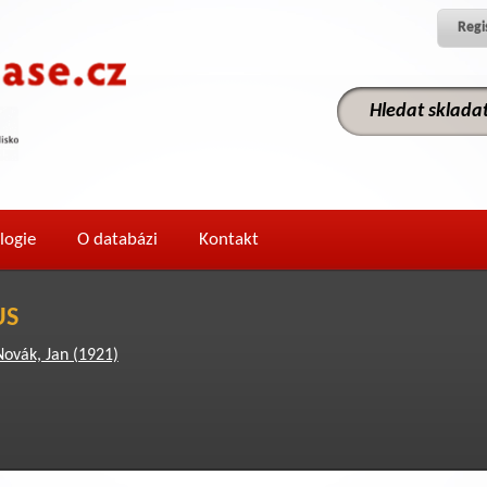
Regi
logie
O databázi
Kontakt
US
Novák, Jan (1921)