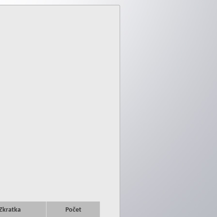
Zkratka
Počet