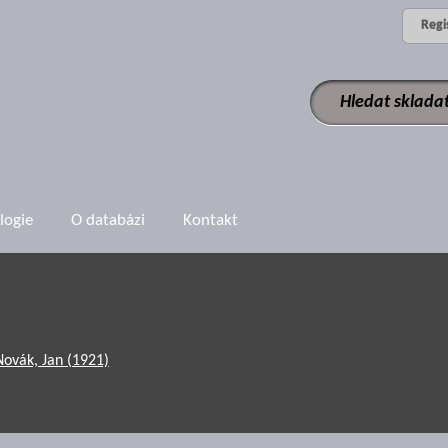
Regi
logie
O databázi
Kontakt
Novák, Jan (1921)