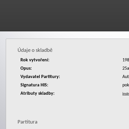
Údaje o skladbě
Rok vytvoření:
19
Opus:
25
Vydavatel Partitury:
Aut
Signatura HIS:
po
Atributy skladby:
Partitura