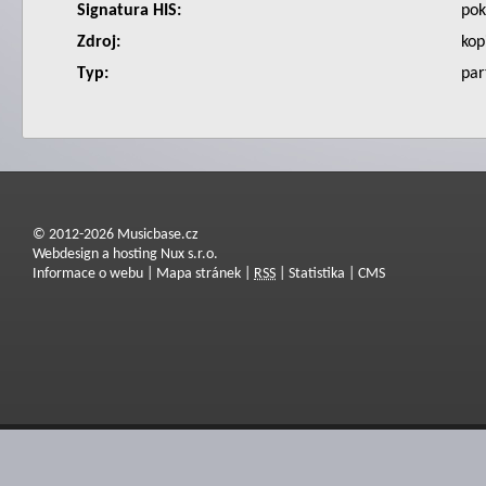
Signatura HIS:
po
Zdroj:
kop
Typ:
par
© 2012-2026 Musicbase.cz
Webdesign a hosting Nux s.r.o.
Informace o webu
|
Mapa stránek
|
RSS
|
Statistika
|
CMS