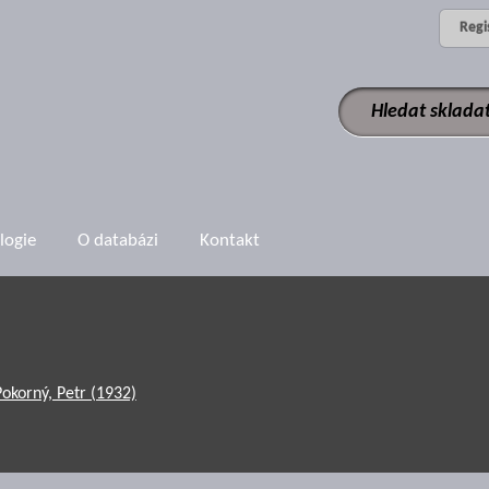
Regi
logie
O databázi
Kontakt
Pokorný, Petr (1932)