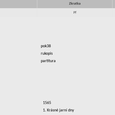
Zkratka
Pf
pok38
rukopis
partitura
1565
1. Krásné jarní dny