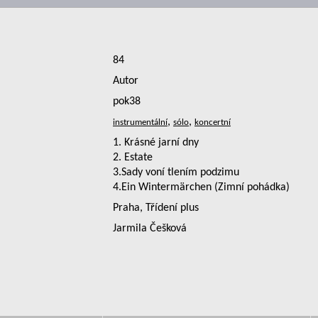
84
Autor
pok38
,
,
1. Krásné jarní dny
2. Estate
3.Sady voní tlením podzimu
4.Ein Wintermärchen (Zimní pohádka)
Praha, Třídení plus
Jarmila Češková