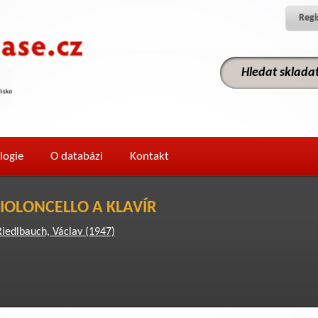
Regi
logie
O databázi
Kontakt
VIOLONCELLO A KLAVÍR
Riedlbauch, Václav (1947)