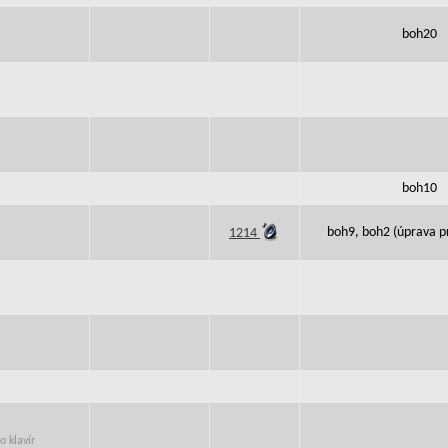
boh20
boh10
boh9, boh2 (úprava pr
1214
 klavír