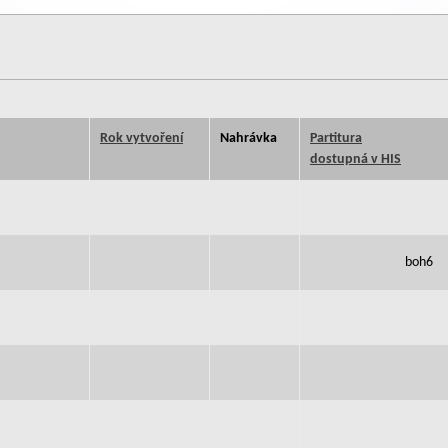
Rok vytvoření
Nahrávka
Partitura
dostupná v HIS
boh6