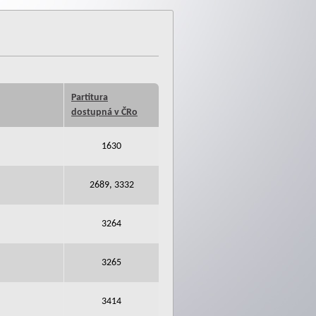
Partitura
dostupná v ČRo
1630
2689, 3332
3264
3265
3414