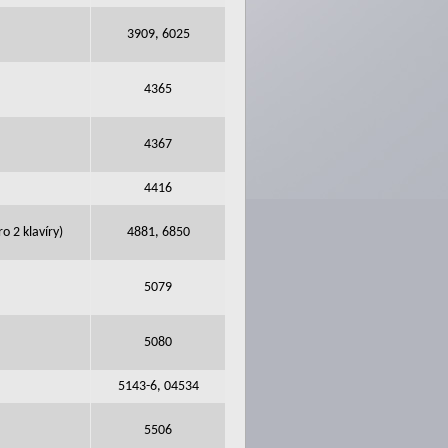
3909, 6025
4365
4367
4416
o 2 klavíry)
4881, 6850
5079
5080
5143-6, 04534
5506