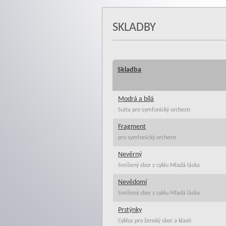
SKLADBY
Skladba
Modrá a bílá
Suita pro symfonický orchestr
Fragment
pro symfonický orchestr
Nevěrný
Smíšený sbor z cyklu Mladá láska
Nevědomí
Smíšený sbor z cyklu Mladá láska
Prstýnky
Cyklus pro ženský sbor a klavír