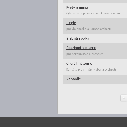
Květy jasmínu
Cyklus písní pro soprán a komor. orchestr
Elegie
pro violoncello a komor. orchestr
Brilantní polka
Podzimní nokturno
pro pozoun sólo a orchestr
Chorál mé země
Kantáta pro smíšený sbor a orchestr
Rapsodie
1