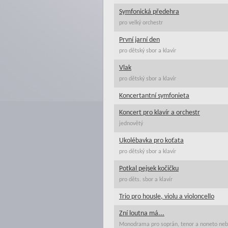
Symfonická předehra
pro velký orchestr
První jarní den
pro dětský sbor a klavír
Vlak
pro dětský sbor a klavír
Koncertantní symfonieta
Koncert pro klavír a orchestr
jednovětý
Ukolébavka pro koťata
pro dětský sbor a klavír
Potkal pejsek kočičku
pro děts. sbor a klavír
Trio pro housle, violu a violoncello
Zní loutna má...
Monodrama pro soprán, tenor a noneto nebo