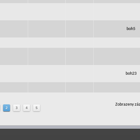
boh5
boh23
Zobrazeny záz
2
3
4
5