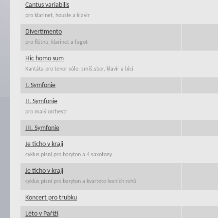
Cantus variabilis
pro klarinet, housle a klavír
Divertimento
pro flétnu, klarinet a fagot
Hic homo sum
Kantáta pro tenor sólo, smíš.sbor, klavír a bicí
I. Symfonie
II. Symfonie
pro malý orchestr
III. Symfonie
Je ticho v kraji
cyklus písní pro baryton a 4 saxofony
Je ticho v kraji
cyklus písní pro baryton a kvarteto lesních rohů
Koncert pro trubku
Léto v Paříži