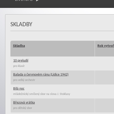
SKLADBY
Skladba
Rok vytvoř
10 preludií
pro klavír
Balada o červnovém ránu (Lidice 1942)
pro velký orchestr
Bílá noc
mládežnický smíšený sbor na slova J. Stoklasy
Březová vrátka
pro dětský sbor