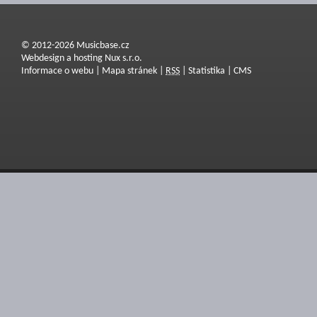
© 2012-2026 Musicbase.cz
Webdesign a hosting Nux s.r.o.
Informace o webu
|
Mapa stránek
|
RSS
|
Statistika
|
CMS