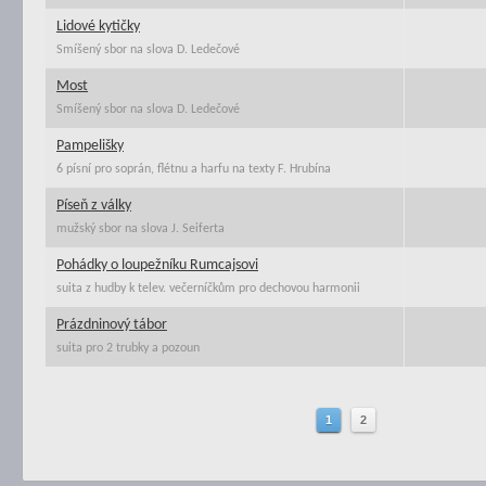
Lidové kytičky
Smíšený sbor na slova D. Ledečové
Most
Smíšený sbor na slova D. Ledečové
Pampelišky
6 písní pro soprán, flétnu a harfu na texty F. Hrubína
Píseň z války
mužský sbor na slova J. Seiferta
Pohádky o loupežníku Rumcajsovi
suita z hudby k telev. večerníčkům pro dechovou harmonii
Prázdninový tábor
suita pro 2 trubky a pozoun
1
2