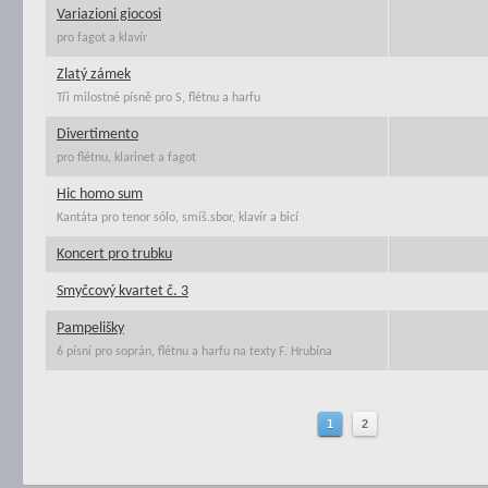
Variazioni giocosi
pro fagot a klavír
Zlatý zámek
Tři milostné písně pro S, flétnu a harfu
Divertimento
pro flétnu, klarinet a fagot
Hic homo sum
Kantáta pro tenor sólo, smíš.sbor, klavír a bicí
Koncert pro trubku
Smyčcový kvartet č. 3
Pampelišky
6 písní pro soprán, flétnu a harfu na texty F. Hrubína
1
2