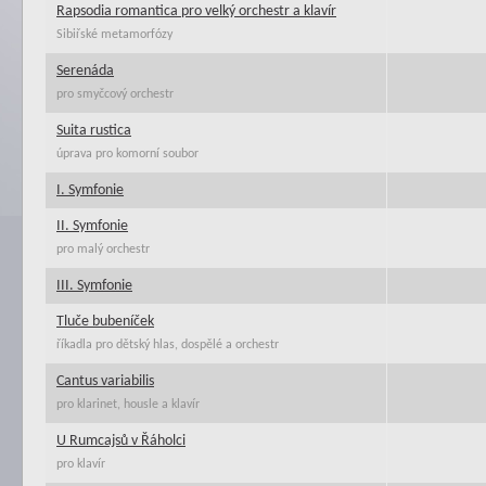
Rapsodia romantica pro velký orchestr a klavír
Sibiřské metamorfózy
Serenáda
pro smyčcový orchestr
Suita rustica
úprava pro komorní soubor
I. Symfonie
II. Symfonie
pro malý orchestr
III. Symfonie
Tluče bubeníček
říkadla pro dětský hlas, dospělé a orchestr
Cantus variabilis
pro klarinet, housle a klavír
U Rumcajsů v Řáholci
pro klavír