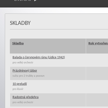
SKLADBY
Skladba
Rok vytvořen
Balada o červnovém ránu (Lidice 1942)
pro velký orchestr
Prázdninový tábor
suita pro 2 trubky a pozoun
10 preludií
pro klavír
Radostná předehra
pro velký orchestr