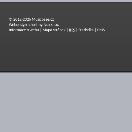
© 2012-2026 Musicbase.cz
Webdesign a hosting Nux s.r.o.
Informace o webu
|
Mapa stránek
|
RSS
|
Statistika
|
CMS