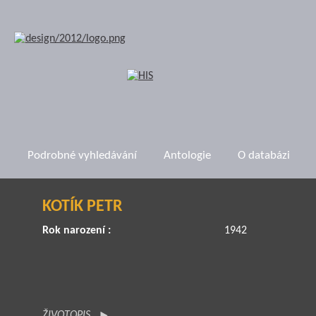
Podrobné vyhledávání
Antologie
O databázi
KOTÍK PETR
Rok narození :
1942
ŽIVOTOPIS