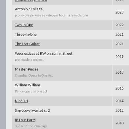
Antonio / Collage
2023
pro sólové perkuse se vstupem houslí a lesních rohů
Two In One
2022
Three-In-One
2021
The Lost Guitar
2021
Wednesdays at RW on Spring Street
2019
pro housle a orchestr
Master-Pieces
2018
Chamber Opera in One Act
William William
2016
Dance opera in one act
Nine + 1
2014
Smyčcový kvartet č. 2
2012
In Four Parts
2010
3, 6 & 11 for John Cage