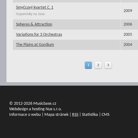
Smyčcový kvartet č. 1
2009
Vzpomínky na Jana
Spheres & Attraction
2006
Variations for 3 Orchestras
2005
The Plains at Gordium
2004
1
2
3
© 2012-2026 Musicbase.cz
Webdesign a hosting Nux s.r.o.
Informace o webu
|
Mapa stránek
|
RSS
|
Statistika
|
CMS