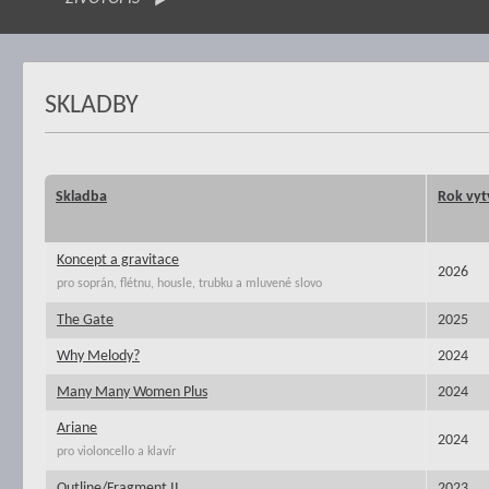
SKLADBY
Skladba
Rok vyt
Koncept a gravitace
2026
pro soprán, flétnu, housle, trubku a mluvené slovo
The Gate
2025
Why Melody?
2024
Many Many Women Plus
2024
Ariane
2024
pro violoncello a klavír
Outline/Fragment II
2023