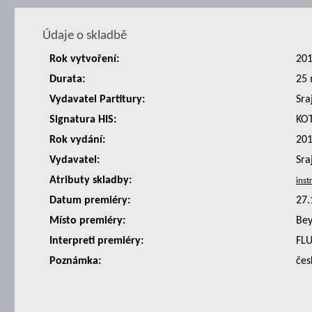
Údaje o skladbě
Rok vytvoření:
20
Durata:
25 
Vydavatel Partitury:
Sra
Signatura HIS:
KO
Rok vydání:
20
Vydavatel:
Sra
Atributy skladby:
Datum premiéry:
27.
Místo premiéry:
Bey
Interpreti premiéry:
FLU
Poznámka:
čes