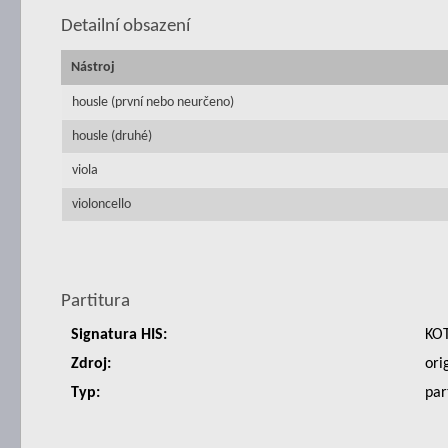
Detailní obsazení
Nástroj
housle (první nebo neurčeno)
housle (druhé)
viola
violoncello
Partitura
Signatura HIS:
KO
Zdroj:
ori
Typ:
par