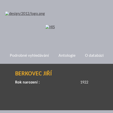
Podrobné vyhledávání
Antologie
O databázi
BERKOVEC JIŘÍ
Rok narození :
1922