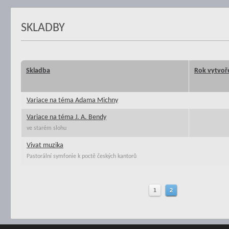
SKLADBY
Skladba
Rok vytvoř
Variace na téma Adama Michny
Variace na téma J. A. Bendy
ve starém slohu
Vivat muzika
Pastorální symfonie k poctě českých kantorů
1
2