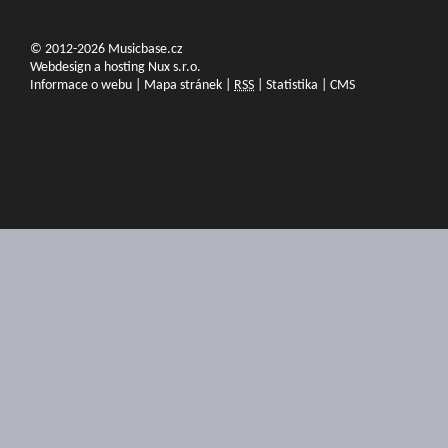
© 2012-2026 Musicbase.cz
Webdesign a hosting Nux s.r.o.
Informace o webu
|
Mapa stránek
|
RSS
|
Statistika
|
CMS