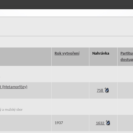
Rok vytvoření
Nahrávka
Partitu
dostup
e
II (Metamorfózy)
758
ný a mužský sbor
1937
1632