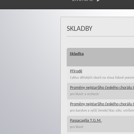
SKLADBY
Skladba
Přírodě
Cyklus dětských sborů na slova lidové poezi
Proměny nejstaršího českého chorálu 
pro klavír a orchestr
Proměny nejstaršího českého chorálu I
pro baryton a vyšší ženský hlas sólo, smíše
Passacaglia T.G.M.
pro klavír