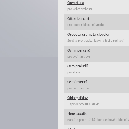
Ouvertura
pro velký orchestr
Otto ricercari
pro soubor bicích nástrojů
Osudová dramata člověka
Sonáta pro trubku, klavír a bicí s recitací
Osm ricercarů
pro bicí nástroje
Osm preludií
pro klavír
Osm invencí
pro bicí nástroje
Ohlasy dálav
5 zpěvů pro alt a klavír
Neustupujte!
Kantáta pro mužský sbor, dechové a bicí nás