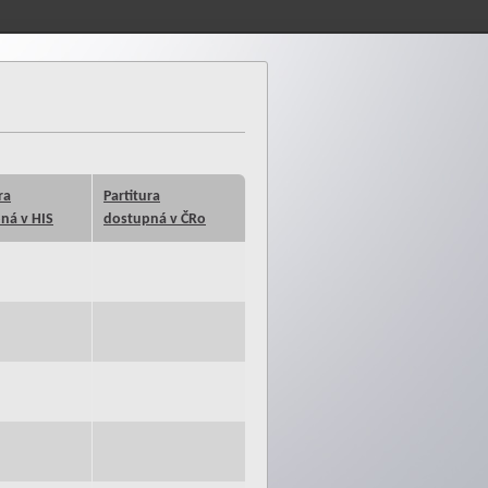
ra
Partitura
ná v HIS
dostupná v ČRo