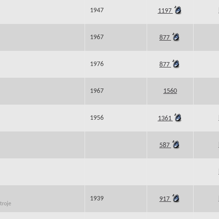
1947
1197
1967
877
1976
877
1967
1560
1956
1361
587
1939
917
troje