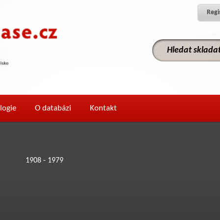
Regi
logie
O databázi
Kontakt
1908 - 1979