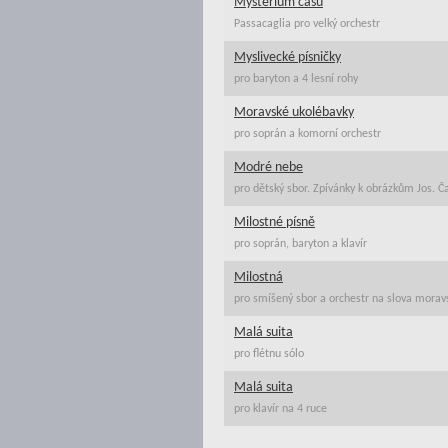
Mysterium času
Passacaglia pro velký orchestr
Myslivecké písničky
pro baryton a 4 lesní rohy
Moravské ukolébavky
pro soprán a komorní orchestr
Modré nebe
pro dětský sbor. Zpívánky k obrázkům Jos. Č
Milostné písně
pro soprán, baryton a klavír
Milostná
pro smíšený sbor a orchestr na slova morav
Malá suita
pro flétnu sólo
Malá suita
pro klavír na 4 ruce