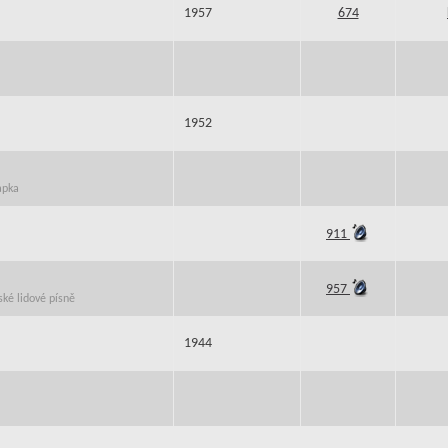
1957
674
1952
apka
911
957
ské lidové písně
1944