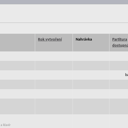
Rok vytvoření
Nahrávka
Partitura
dostupná
b
a klavír