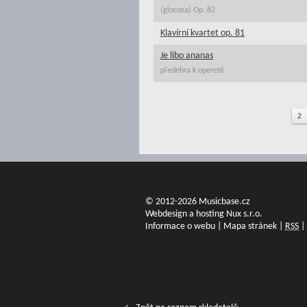
(giocosa) Op. 82
Klavírní kvartet op. 81
Je libo ananas
předehra k operetě
2
© 2012-2026 Musicbase.cz
Webdesign a hosting Nux s.r.o.
Informace o webu
|
Mapa stránek
|
RSS
|