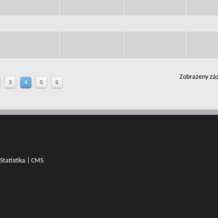
Zobrazeny záz
3
4
5
6
Statistika
|
CMS