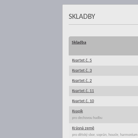
SKLADBY
Skladba
Kvartet č. 5
Kvartet č. 3
Kvartet č. 2
Kvartet č. 11
Kvartet č. 10
Kvapík
pro dechovou hudbu
Krásná země
pro dětský sbor, soprán, housle, harmonium 