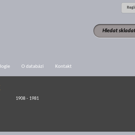
Regi
logie
O databázi
Kontakt
K
1908 - 1981