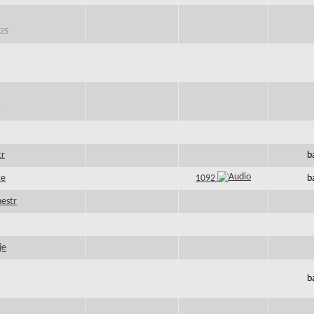
 25
r
tr
b
ce
1092
b
hestr
je
b