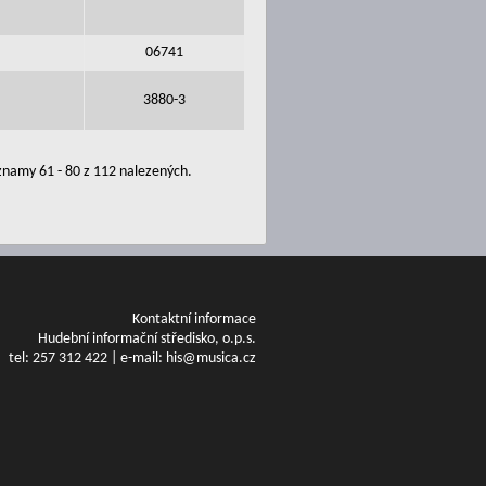
06741
3880-3
namy 61 - 80 z 112 nalezených.
Kontaktní informace
Hudební informační středisko, o.p.s.
tel: 257 312 422 | e-mail: his@musica.cz