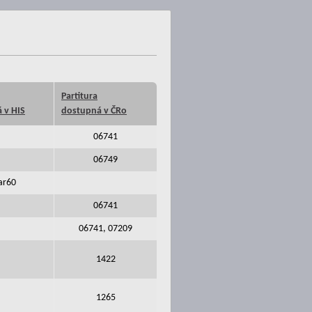
Partitura
 v HIS
dostupná v ČRo
06741
06749
ar60
06741
06741, 07209
1422
1265