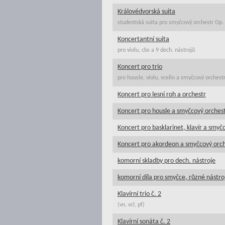
Královédvorská suita
studentská suita pro smyčcový orchestr Op.
Koncertantní suita
pro violu, cbs a 9 dech. nástrojů
Koncert pro trio
pro housle, violu, vcello a smyčcový orchest
Koncert pro lesní roh a orchestr
Koncert pro housle a smyčcový orches
Koncert pro basklarinet, klavír a smyč
Koncert pro akordeon a smyčcový orc
komorní skladby pro dech. nástroje
komorní díla pro smyčce, různé nástro
Klavírní trio č. 2
(vn, vcl, pf)
Klavírní sonáta č. 2