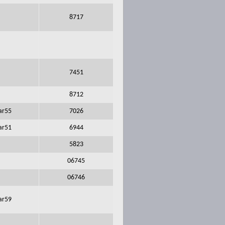
8717
7451
8712
ar55
7026
ar51
6944
5823
06745
06746
ar59