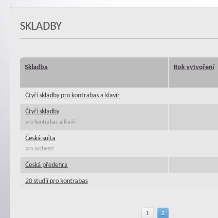
SKLADBY
Skladba
Rok vytvoření
Čtyři skladby pro kontrabas a klavír
Čtyři skladby
pro kontrabas a klavír
Česká suita
pro orchestr
Česká předehra
20 studií pro kontrabas
1
2