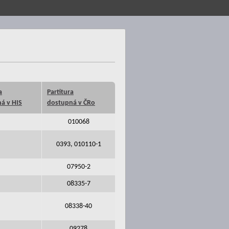
a
Partitura
á v HIS
dostupná v ČRo
010068
0393, 010110-1
07950-2
08335-7
08338-40
09278