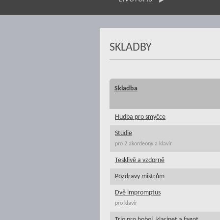
SKLADBY
Skladba
Hudba pro smyčce
Studie
pro 2 akordeony a klavír
Tesklivě a vzdorně
Pozdravy mistrům
Dvě impromptus
pro klavír
Trio pro hoboj, klarinet a fagot