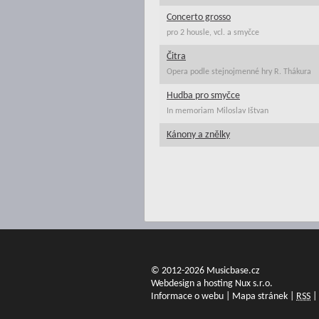
Concerto grosso
pro 2 housle, vcl. a smyčce
Čitra
Opera podle stejnojmenné hry R. Thákura
Hudba pro smyčce
In memoriam Miloslav Ištvan
Kánony a znělky
© 2012-2026 Musicbase.cz
Webdesign a hosting Nux s.r.o.
Informace o webu
|
Mapa stránek
|
RSS
|