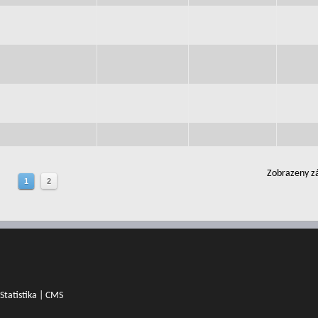
Zobrazeny zá
1
2
Statistika
|
CMS