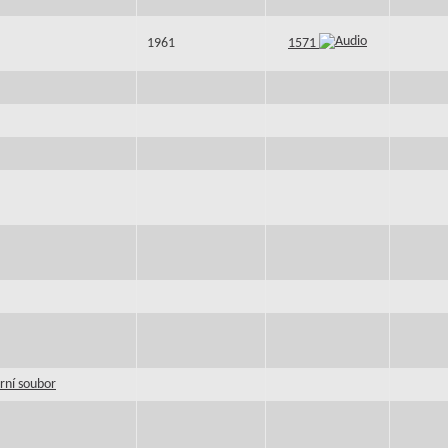
1961
1571
rní soubor