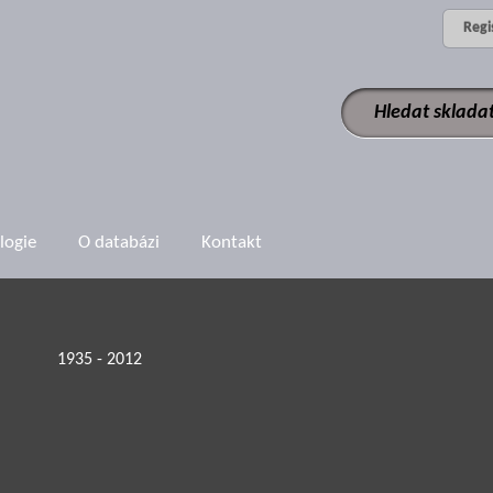
Regi
logie
O databázi
Kontakt
1935 - 2012