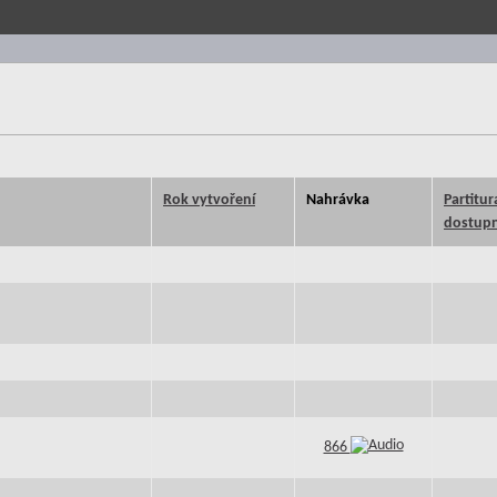
Rok vytvoření
Nahrávka
Partitur
dostupn
866