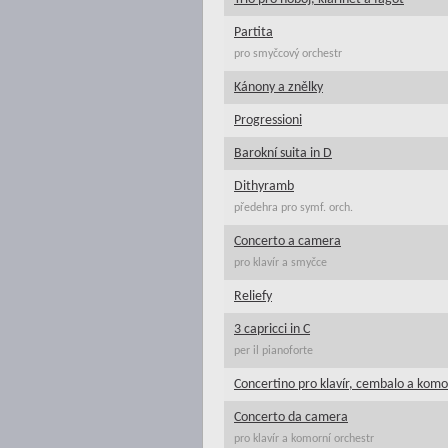
Partita
pro smyčcový orchestr
Kánony a znělky
Progressioni
Barokní suita in D
Dithyramb
předehra pro symf. orch.
Concerto a camera
pro klavír a smyčce
Reliefy
3 capricci in C
per il pianoforte
Concertino pro klavír, cembalo a komo
Concerto da camera
pro klavír a komorní orchestr