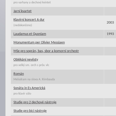
pro varhany a dechový kvintet
Jarní kvartet
Klavírní koncert A dur
2003
(nedokončeno)
Laudamus et Quoniam
1993
Monumentum per Olivier Messiaen
Mše pro soprán, bas, sbor a komorní orchestr
Oblékání nevěsty
pro velký sm. orch s prův. vlc
Román
Melodram na slova A. Rimbauda
Sonáta in Es Americká
pro klavír sólo
Studie pro 2 dechové nástroje
Studie pro bicí nástroje