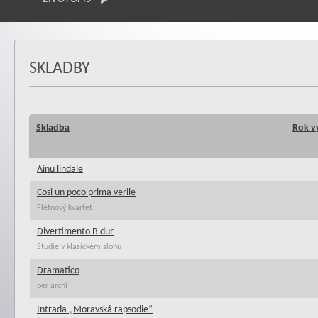
SKLADBY
Skladba
Rok v
Ainu lindale
Cosi un poco prima verile
Flétnový kvartet
Divertimento B dur
Studie v klasickém slohu
Dramatico
per archi
Intrada „Moravská rapsodie“