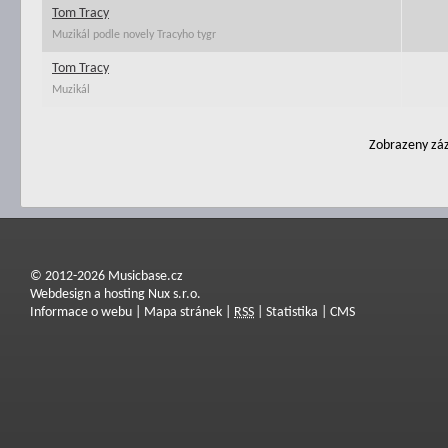
Tom Tracy
Muzikál podle novely Tracyho tygr
Tom Tracy
Muzikál
Zobrazeny záz
© 2012-2026 Musicbase.cz
Webdesign a hosting Nux s.r.o.
Informace o webu
|
Mapa stránek
|
RSS
|
Statistika
|
CMS