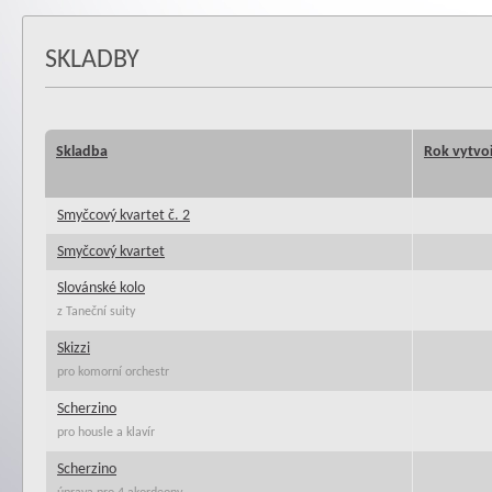
SKLADBY
Skladba
Rok vytvo
Smyčcový kvartet č. 2
Smyčcový kvartet
Slovánské kolo
z Taneční suity
Skizzi
pro komorní orchestr
Scherzino
pro housle a klavír
Scherzino