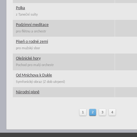
Polka
z Taneční suity
Podzimní meditace
pro flétnu a orchestr
Píseň o rodné zemi
pro mužský sbor
Olešnické hory
Pochod pro malý orchestr
Od Mnichova k Dukle
Symfonický obraz (Z dob utrpení)
Národní písně
1
2
3
4