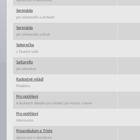
úprava pro 4 akordeony
Serenáda
pro violoncello a orchestr
Serenáda
pro violoncello a klavír
Sekerečka
z Taneční suity
Saltarello
pro akordeon
Radostné mládí
Předehra
Pro potěšení
6 drobných skladeb pro mládež pro housle a klavír
Pro potěšení
Intermezzo
Preambulum e Triste
úprava pro 4 akordeony