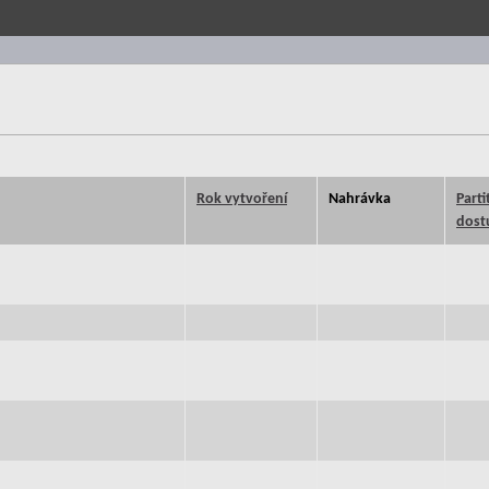
Rok vytvoření
Nahrávka
Parti
dost