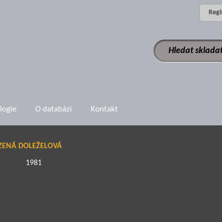
Regi
logie
O databázi
Kontakt
ENÁ DOLEŽELOVÁ
1981