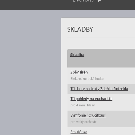
ŽIVOTOPIS
SKLADBY
Skladba
Zpěv sirén
Elektroakustická hudba
Tři sbory na texty Zdeňka Rotrekla
Tři pohledy na eucharistii
pro 4 muž. hlasy
Symfonie "Crucifixus"
pro velký orchestr
Smuténka