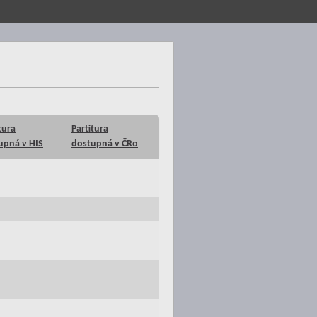
tura
Partitura
upná v HIS
dostupná v ČRo