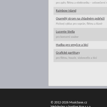
pro zpěv, flétnu a elektroniku – celovečerní
Rainbow Island
Osamělý strom na chladném pobřeží
Písňový cyklus pro soprán, flétnu a klavír
Lucente Stella
pro komorní soubor
Hudba pro smyčce a bicí
Grafické partitury
pro flétnu, housle, violoncello a bicí
© 2012-2026 Musicbase.cz
Webdesign a hosting Nux s.r.o.