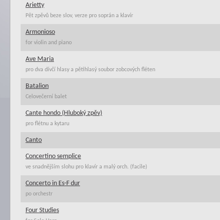
Arietty
Pět zpěvů beze slov, verze pro soprán a klavír
Armonioso
for violin and piano
Ave Maria
pro dva dívčí hlasy a pětihlasý soubor zobcových fléten
Batalion
Celovečerní balet
Cante hondo (Hluboký zpěv)
pro flétnu a kytaru
Canto
Concertino semplice
ve snadnějším slohu pro klavír a malý orch. (facile)
Concerto in Es-F dur
po orchestr
Four Studies