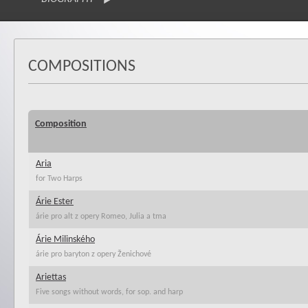
COMPOSITIONS
Composition
Aria
for Two Harps
Árie Ester
árie pro alt z opery Romeo, Julia a tma
Árie Milinského
árie pro baryton z opery Ženichové
Ariettas
Five songs without words, for sop. and harp