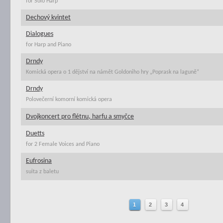
for Solo Harp
Dechový kvintet
Dialogues
for Harp and Piano
Drndy
Komická opera o 1 dějství na námět Goldoniho hry „Poprask na laguně“
Drndy
Polovečerní komorní komická opera
Dvojkoncert pro flétnu, harfu a smyčce
Duetts
for 2 Female Voices and Piano
Eufrosina
suita z baletu
1
2
3
4