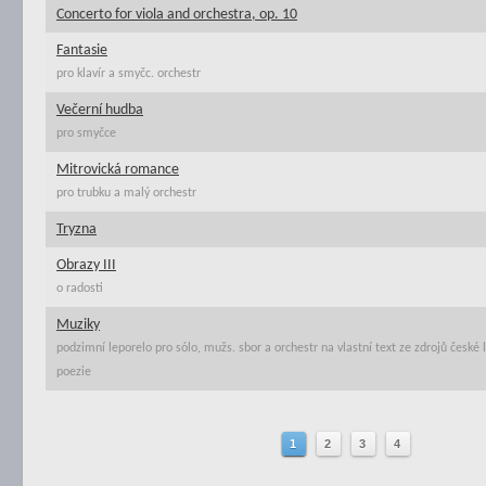
Concerto for viola and orchestra, op. 10
Fantasie
pro klavír a smyčc. orchestr
Večerní hudba
pro smyčce
Mitrovická romance
pro trubku a malý orchestr
Tryzna
Obrazy III
o radosti
Muziky
podzimní leporelo pro sólo, mužs. sbor a orchestr na vlastní text ze zdrojů české l
poezie
1
2
3
4