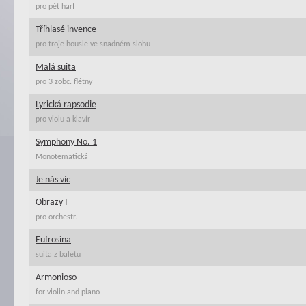
pro pět harf
Tříhlasé invence
pro troje housle ve snadném slohu
Malá suita
pro 3 zobc. flétny
Lyrická rapsodie
pro violu a klavír
Symphony No. 1
Monotematická
Je nás víc
Obrazy I
pro orchestr.
Eufrosina
suita z baletu
Armonioso
for violin and piano