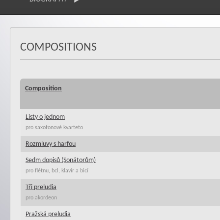
COMPOSITIONS
Composition
Listy o jednom
pro saxofonové kvarteto
Rozmluvy s harfou
Sedm dopisů (Sonátorům)
pro flétnu, bcl, klavír a bicí
Tři preludia
pro akordeon
Pražská preludia