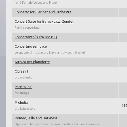
for 2 Female Voices and Piano
Concerto for Clarinet and Orchestra
Concert Suite for Barock Jazz Quintet
Partita concertata
Koncertantní suita pro BJQ
Concertino semplice
ve snadnějším slohu pro klavír a malý orch. (facile)
Musica per pianoforte
Obrazy I
pro orchestr.
Partita in C
for strings
Preludia
19
pro kytaru sólo
Romeo, Julie and Darkness
Opera o in two parts on the own libretto after Jan Otčenášek