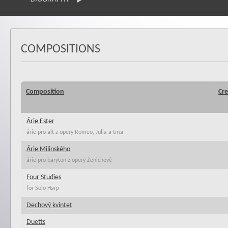
COMPOSITIONS
Composition
Cre
Árie Ester
árie pro alt z opery Romeo, Julia a tma
Árie Milinského
árie pro baryton z opery Ženichové
Four Studies
for Solo Harp
Dechový kvintet
Duetts