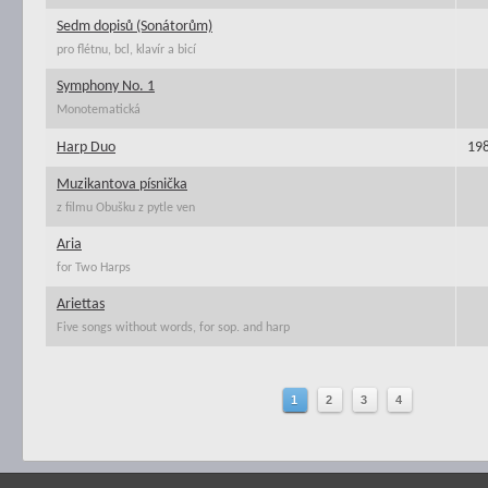
Sedm dopisů (Sonátorům)
pro flétnu, bcl, klavír a bicí
Symphony No. 1
Monotematická
Harp Duo
19
Muzikantova písnička
z filmu Obušku z pytle ven
Aria
for Two Harps
Ariettas
Five songs without words, for sop. and harp
1
2
3
4