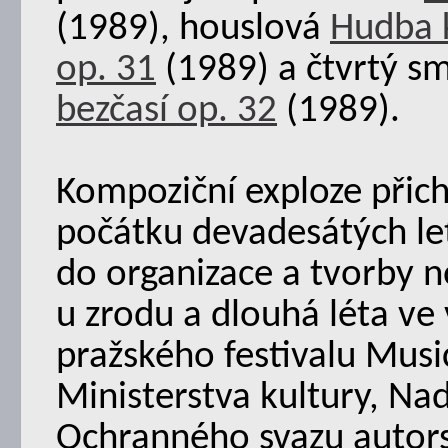
(1989), houslová
Hudba 
op. 31
(1989) a čtvrtý s
bezčasí op. 32
(1989).
Kompoziční exploze přic
počátku devadesátých let
do organizace a tvorby n
u zrodu a dlouhá léta v
pražského festivalu Musi
Ministerstva kultury, Na
Ochranného svazu autors