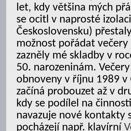
let, kdy většina mých přá
se ocitl v naprosté izolac
Československu) přestaly
možnost pořádat večery 
zazněly mé skladby v ro
50. narozeninám. Večery
obnoveny v říjnu 1989 v 
začíná probouzet až v dr
kdy se podílel na činnost
navazuje nové kontakty s
pocházejí např. klavírní
V