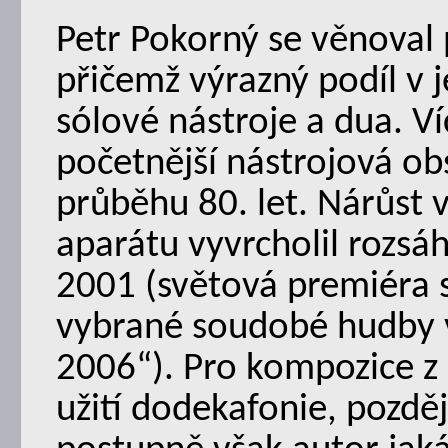
Petr Pokorný se věnoval
přičemž výrazný podíl v j
sólové nástroje a dua. Ví
početnější nástrojová obs
průběhu 80. let. Nárůst 
aparátu vyvrcholil rozsá
2001 (světová premiéra s
vybrané soudobé hudby v
2006“). Pro kompozice z 
užití dodekafonie, pozdě