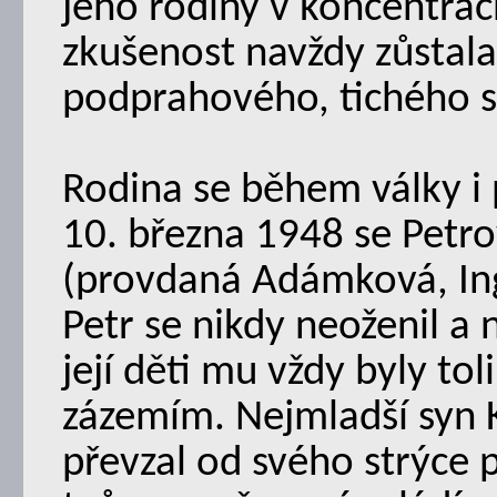
jeho rodiny v koncentrač
zkušenost navždy zůstal
podprahového, tichého 
Rodina se během války i 
10. března 1948 se Petro
(provdaná Adámková, Ing
Petr se nikdy neoženil a 
její děti mu vždy byly t
zázemím. Nejmladší syn 
převzal od svého strýce