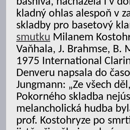
básnivá, nacházela i v do
kladný ohlas alespoň v z
skladby pro basetový kla
smutku
Milanem Kostohryz
Vaňhala, J. Brahmse, B. M
1975 International Clari
Denveru napsala do časo
Jungmann: „Ze všech děl,
Pokorného skladba nejúsp
melancholická hudba byla
prof. Kostohryze po smrti