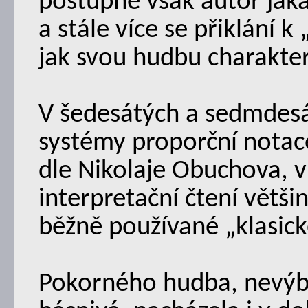
postupně však autor jakák
a stále více se přiklání 
jak svou hudbu charakter
V šedesátých a sedmdesát
systémy proporční notac
dle Nikolaje Obuchova, v
interpretační čtení větši
běžně používané „klasick
Pokorného hudba, nevýb