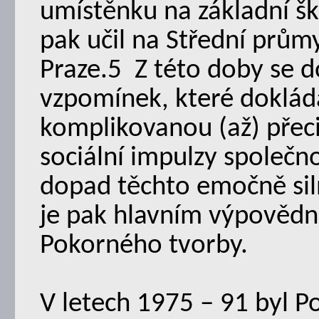
umístěnku na základní šk
pak učil na Střední prům
Praze.5 Z této doby se 
vzpomínek, které dokláda
komplikovanou (až) přeci
sociální impulzy společno
dopad těchto emočně siln
je pak hlavním výpověd
Pokorného tvorby.
V letech 1975 – 91 byl 