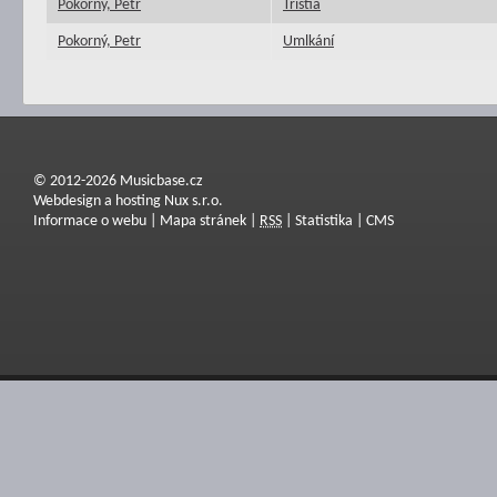
Pokorný, Petr
Tristia
Pokorný, Petr
Umlkání
© 2012-2026 Musicbase.cz
Webdesign a hosting Nux s.r.o.
Informace o webu
|
Mapa stránek
|
RSS
|
Statistika
|
CMS