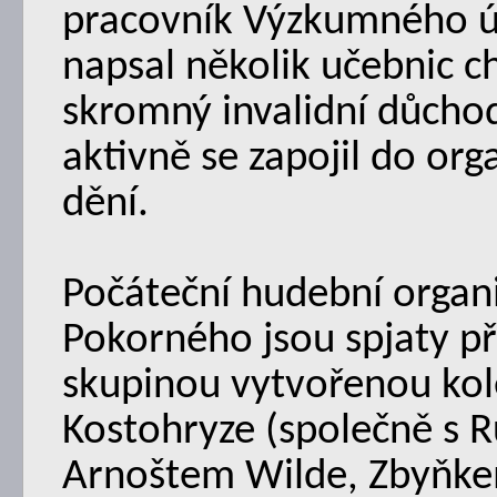
pracovník Výzkumného ús
napsal několik učebnic c
skromný invalidní důchod
aktivně se zapojil do o
dění.
Počáteční hudební organiz
Pokorného jsou spjaty p
skupinou vytvořenou kol
Kostohryze (společně s
Arnoštem Wilde, Zbyňke