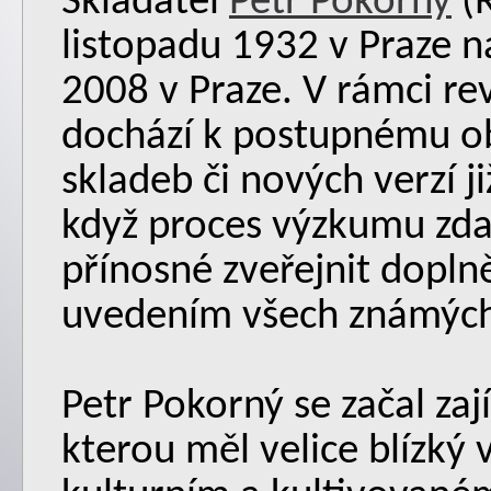
Skladatel
Petr Pokorný
(R
listopadu 1932 v Praze n
2008 v Praze. V rámci rev
dochází k postupnému o
skladeb či nových verzí 
když proces výzkumu zdal
přínosné zveřejnit doplně
uvedením všech známých 
Petr Pokorný se začal za
kterou měl velice blízký 