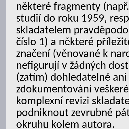
některé fragmenty (např
studií do roku 1959, res
skladatelem pravděpodo
číslo 1) a některé příle
značení (věnované k nar
nefigurují v žádných do
(zatím) dohledatelné ani j
zdokumentování veškeréh
komplexní revizi skladate
podniknout zevrubné pát
okruhu kolem autora.