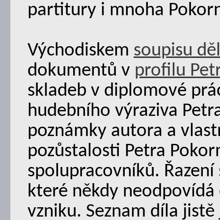
partitury i mnoha Pokor
Východiskem
soupisu dě
dokumentů v
profilu Pe
skladeb v diplomové prác
hudebního výraziva Petr
poznámky autora a vlastn
pozůstalosti Petra Pokorn
spolupracovníků. Řazení 
které někdy neodpovídá 
vzniku. Seznam díla jistě