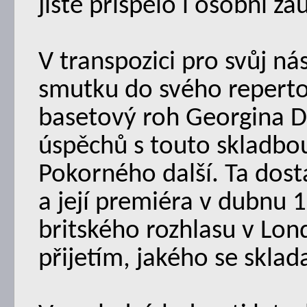
jistě přispělo i osobní zau
V transpozici pro svůj ná
smutku do svého repertoá
basetový roh Georgina Do
úspěchů s touto skladbo
Pokorného další. Ta dos
a její premiéra v dubnu
britského rozhlasu v Lon
přijetím, jakého se sklada