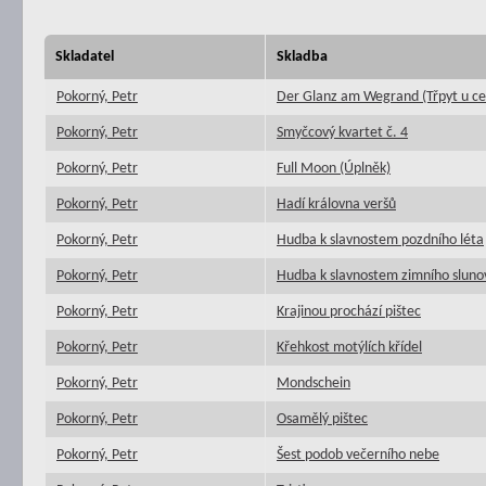
Skladatel
Skladba
Pokorný, Petr
Der Glanz am Wegrand (Třpyt u ce
Pokorný, Petr
Smyčcový kvartet č. 4
Pokorný, Petr
Full Moon (Úplněk)
Pokorný, Petr
Hadí královna veršů
Pokorný, Petr
Hudba k slavnostem pozdního léta
Pokorný, Petr
Hudba k slavnostem zimního sluno
Pokorný, Petr
Krajinou prochází pištec
Pokorný, Petr
Křehkost motýlích křídel
Pokorný, Petr
Mondschein
Pokorný, Petr
Osamělý pištec
Pokorný, Petr
Šest podob večerního nebe