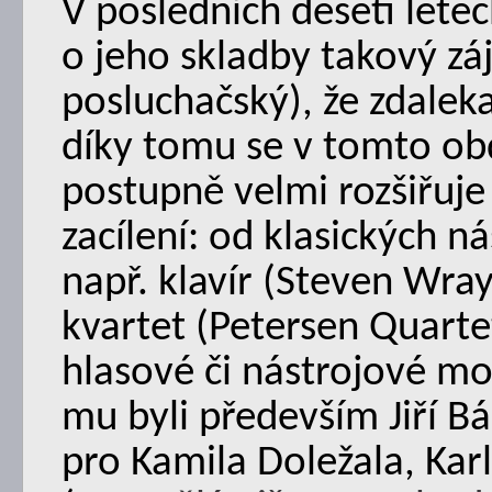
V posledních deseti lete
o jeho skladby takový záj
posluchačský), že zdalek
díky tomu se v tomto obd
postupně velmi rozšiřuje
zacílení: od klasických n
např. klavír (Steven Wray
kvartet (Petersen Quarte
hlasové či nástrojové mon
mu byli především Jiří Bá
pro Kamila Doležala, Kar