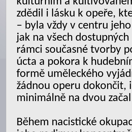
kulturním a kultivované
zdědil i lásku k opeře, kt
– byla vždy v centru jeho
jak na všech dostupných
rámci současné tvorby po
úcta a pokora k hudebním
formě uměleckého vyjádř
žádnou operu dokončit, i
minimálně na dvou začal
Během nacistické okupac