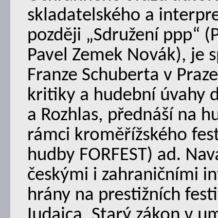
skladatelského a interpre
později „Sdružení ppp“ (
Pavel Zemek Novák), je 
Franze Schuberta v Praze,
kritiky a hudební úvahy 
a Rozhlas, přednáší na h
rámci kroměřížského fes
hudby FORFEST) ad. Nava
českými i zahraničními in
hrány na prestižních fest
Iudaica, Starý zákon v u