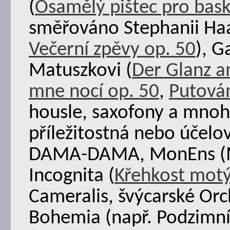
(
Osamělý pištec pro bask
směřováno Stephanii Haa
Večerní zpěvy op. 50
), G
Matuszkovi (
Der Glanz 
mne nocí op. 50
,
Putován
housle, saxofony a mnoho
příležitostná nebo účel
DAMA-DAMA, MonEns (Mo
Incognita (
Křehkost motýl
Cameralis, švýcarské Orc
Bohemia (např. Podzimní 