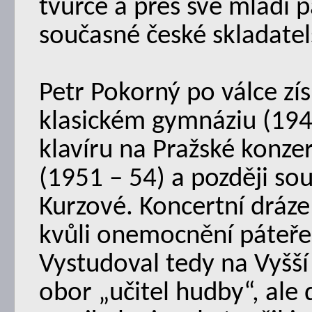
tvůrce a přes své mládí 
současné české skladatel
Petr Pokorný po válce zí
klasickém gymnáziu (194
klavíru na Pražské konze
(1951 – 54) a později so
Kurzové. Koncertní dráz
kvůli onemocnění páteře a
Vystudoval tedy na Vyšš
obor „učitel hudby“, ale