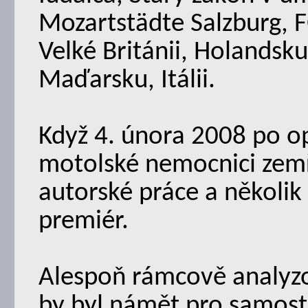
Mozartstädte Salzburg, 
Velké Británii, Holands
Maďarsku, Itálii.
Když 4. února 2008 po op
motolské nemocnici zem
autorské práce a několik
premiér.
Alespoň rámcově analyzo
by byl námět pro samosta