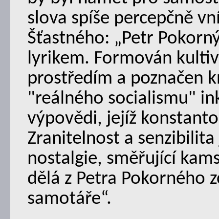
slova spíše percepčně v
Šťastného: „Petr Pokorný
lyrikem. Formován kult
prostředím a poznačen kr
"reálného socialismu" ink
výpovědi, jejíž konstant
Zranitelnost a senzibilita 
nostalgie, směřující kams
dělá z Petra Pokorného z
samotáře“.